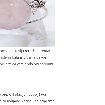
on se postavlјa na srčani centar.
motivni balans u vama da vas
ebe, a takvi ćete onda biti spremni
bes, cirkulaciju i pobolјšava
a su Indijanci koristili da pripreme