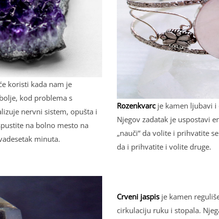
šće koristi kada nam je
bolјe, kod problema s
Rozenkvarc
je kamen lјubavi i 
lizuje nervni sistem, opušta i
Nјegov zadatak je uspostavi e
pustite na bolno mesto na
„nauči“ da volite i prihvatite s
dvadesetak minuta.
da i prihvatite i volite druge.
Crveni jaspis
je kamen reguliše 
cirkulaciju ruku i stopala. Nјeg