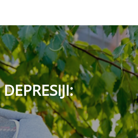
DЕPRЕSIЈI: