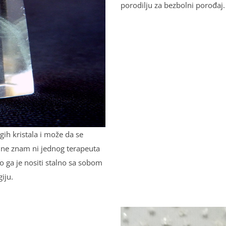
porodilјu za bezbolni porođaj.
gih kristala i može da se
 ja ne znam ni jednog terapeuta
ro ga je nositi stalno sa sobom
iju.