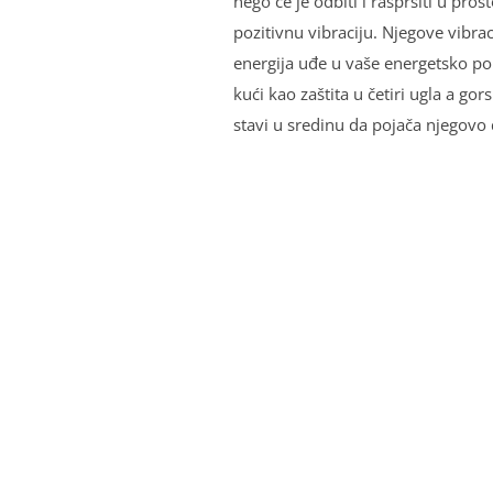
nego će je odbiti i raspršiti u pros
pozitivnu vibraciju. Nјegove vibr
energija uđe u vaše energetsko pol
kući kao zaštita u četiri ugla a gors
stavi u sredinu da pojača njegovo 