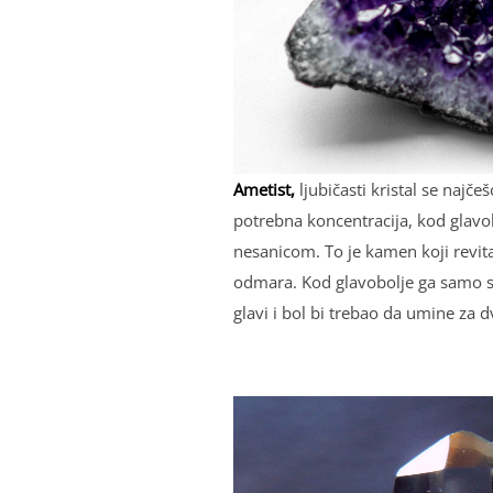
Ametist,
lјubičasti kristal se najče
potrebna koncentracija, kod glavo
nesanicom. To je kamen koji revita
odmara. Kod glavobolјe ga samo s
glavi i bol bi trebao da umine za 