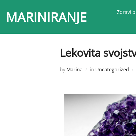
Skip
MARINIRANJE
Zdravi bi
to
content
Lekovita svojstv
by
Marina
in
Uncategorized