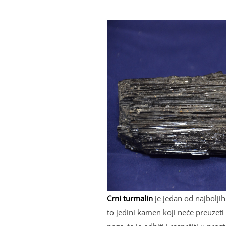
Crni turmalin
je jedan od najbolјih 
to jedini kamen koji neće preuzeti