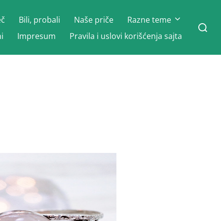
eč
Bili, probali
Naše priče
Razne teme
Search
for:
i
Impresum
Pravila i uslovi korišćenja sajta