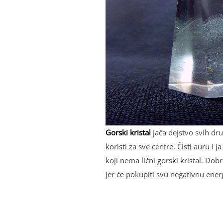
Gorski kristal
jača dejstvo svih dru
koristi za sve centre. Čisti auru i
koji nema lični gorski kristal. Dob
jer će pokupiti svu negativnu energ