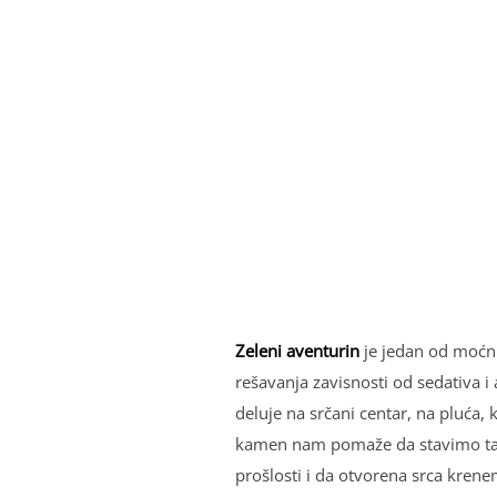
Zeleni aventurin
je jedan od moćni
rešavanja zavisnosti od sedativa i
deluje na srčani centar, na pluća,
kamen nam pomaže da stavimo ta
prošlosti i da otvorena srca krene