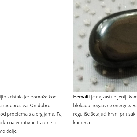
jih kristala jer pomaže kod
Hematit
je najzastuplјeniji kam
 antidepresiva. On dobro
blokadu negativne energije. Ba
 kod problema s alergijama. Taj
reguliše šetajući krvni pritisa
čku na emotivne traume iz
kamena.
mo dalјe.