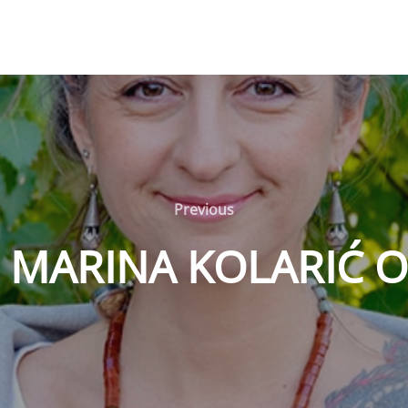
Previous
Previous
МАRINА KОLАRIĆ О 