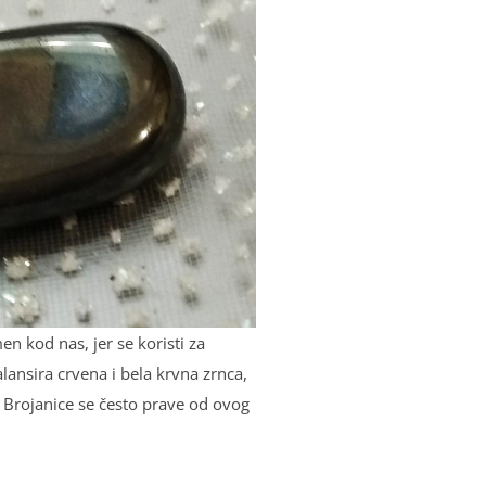
en kod nas, jer se koristi za
lansira crvena i bela krvna zrnca,
k. Brojanice se često prave od ovog