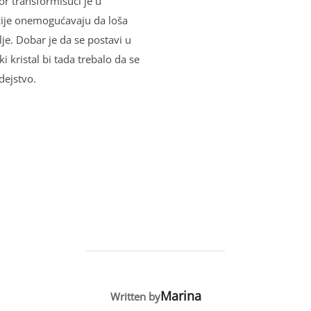
tor transformišući je u
acije onemogućavaju da loša
јe. Dobar je da se postavi u
ki kristal bi tada trebalo da se
dejstvo.
POST AUTHOR
Marina
Written by