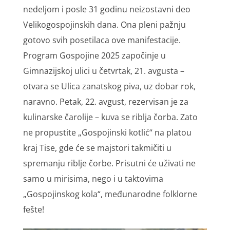
nedeljom i posle 31 godinu neizostavni deo
Velikogospojinskih dana. Ona pleni pažnju
gotovo svih posetilaca ove manifestacije.
Program Gospojine 2025 započinje u
Gimnazijskoj ulici u četvrtak, 21. avgusta –
otvara se Ulica zanatskog piva, uz dobar rok,
naravno. Petak, 22. avgust, rezervisan je za
kulinarske čarolije – kuva se riblja čorba. Zato
ne propustite „Gospojinski kotlić“ na platou
kraj Tise, gde će se majstori takmičiti u
spremanju riblje čorbe. Prisutni će uživati ne
samo u mirisima, nego i u taktovima
„Gospojinskog kola“, međunarodne folklorne
fešte!