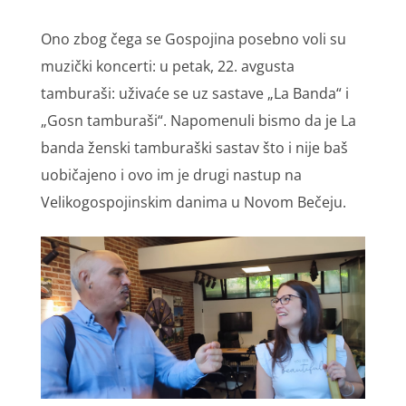
Ono zbog čega se Gospojina posebno voli su
muzički koncerti: u petak, 22. avgusta
tamburaši: uživaće se uz sastave „La Banda“ i
„Gosn tamburaši“. Napomenuli bismo da je La
banda ženski tamburaški sastav što i nije baš
uobičajeno i ovo im je drugi nastup na
Velikogospojinskim danima u Novom Bečeju.