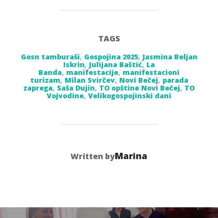
TAGS
Gosn tamburaši
,
Gospojina 2025
,
Jasmina Beljan
Iskrin
,
Julijana Baštić
,
La
Banda
,
manifestacije
,
manifestacioni
turizam
,
Milan Svirčev
,
Novi Bečej
,
parada
zaprega
,
Saša Dujin
,
TO opštine Novi Bečej
,
TO
Vojvodine
,
Velikogospojinski dani
POST AUTHOR
Marina
Written by
Post