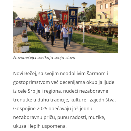
Novobečejci svetkuju svoju slavu
Novi Bečej, sa svojim neodoljivim šarmom i
gostoprimstvom već decenijama okuplja ljude
iz cele Srbije i regiona, nudeći nezaboravne
trenutke u duhu tradicije, kulture i zajedništva.
Gospojine 2025 obećavaju još jednu
nezaboravnu priču, punu radosti, muzike,
ukusa i lepih uspomena.