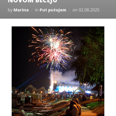
Posted
by
Marina
in
Put putujem
on
02.08.2025
on