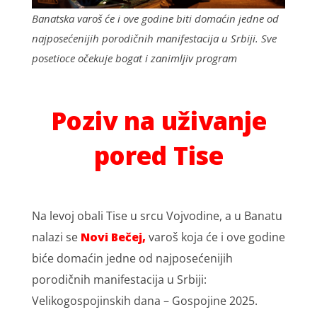
Banatska varoš će i ove godine biti domaćin jedne od
najposećenijih porodičnih manifestacija u Srbiji. Sve
posetioce očekuje bogat i zanimljiv program
Poziv na uživanje
pored Tise
Na levoj obali Tise u srcu Vojvodine, a u Banatu
nalazi se
Novi Bečej
,
varoš koja će i ove godine
biće domaćin jedne od najposećenijih
porodičnih manifestacija u Srbiji:
Velikogospojinskih dana – Gospojine 2025.