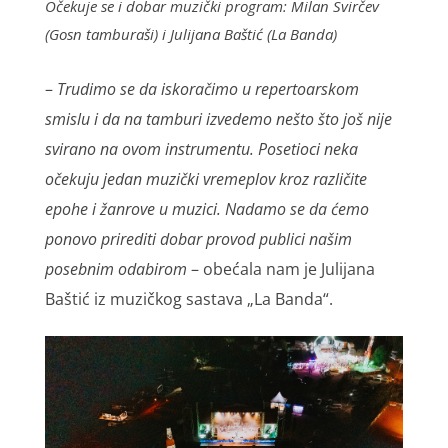
Očekuje se i dobar muzički program: Milan Svirčev
(Gosn tamburaši) i Julijana Baštić (La Banda)
–
Trudimo se da iskoračimo u repertoarskom
smislu i da na tamburi izvedemo nešto što još nije
svirano na ovom instrumentu. Posetioci neka
očekuju jedan muzički vremeplov kroz različite
epohe i žanrove u muzici. Nadamo se da ćemo
ponovo prirediti dobar provod publici našim
posebnim odabirom
– obećala nam je Julijana
Baštić iz muzičkog sastava „La Banda“.