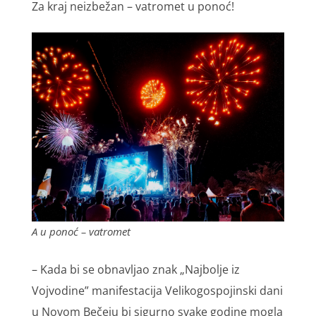
Za kraj neizbežan – vatromet u ponoć!
A u ponoć – vatromet
– Kada bi se obnavljao znak „Najbolje iz
Vojvodine” manifestacija Velikogospojinski dani
u Novom Bečeju bi sigurno svake godine mogla