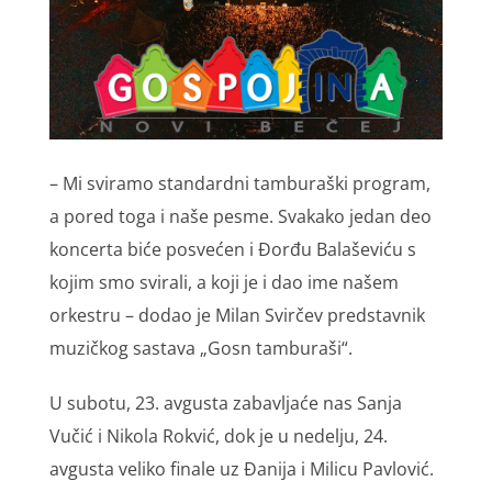
– Mi sviramo standardni tamburaški program,
a pored toga i naše pesme. Svakako jedan deo
koncerta biće posvećen i Đorđu Balaševiću s
kojim smo svirali, a koji je i dao ime našem
orkestru – dodao je Milan Svirčev predstavnik
muzičkog sastava „Gosn tamburaši“.
U subotu, 23. avgusta zabavljaće nas Sanja
Vučić i Nikola Rokvić, dok je u nedelju, 24.
avgusta veliko finale uz Đanija i Milicu Pavlović.