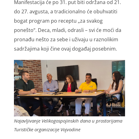
Manifestacija će po 31. put biti održana od 21.
do 27. avgusta, a tradicionalno će obuhvatiti
bogat program po receptu „za svakog
ponešto“. Deca, mladi, odrasli – svi će moći da
pronađu nešto za sebe i uživaju u raznolikim
sadržajima koji čine ovaj događaj posebnim.
Najavljivanje Velikogospojinskih dana u prostorijama
Turističke organizacije Vojvodine