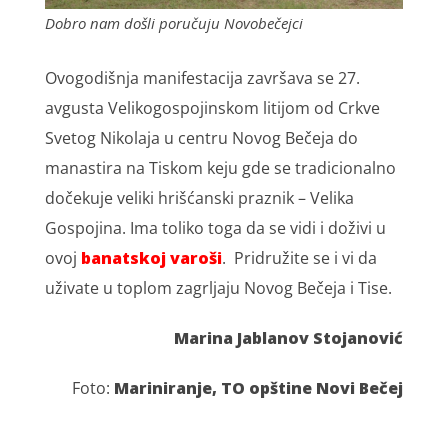
Dobro nam došli poručuju Novobečejci
Ovogodišnja manifestacija završava se 27.
avgusta Velikogospojinskom litijom od Crkve
Svetog Nikolaja u centru Novog Bečeja do
manastira na Tiskom keju gde se tradicionalno
dočekuje veliki hrišćanski praznik – Velika
Gospojina. Ima toliko toga da se vidi i doživi u
ovoj
banatskoj varoši
. Pridružite se i vi da
uživate u toplom zagrljaju Novog Bečeja i Tise.
Marina Jablanov Stojanović
Foto:
Mariniranje, TO opštine Novi Bečej