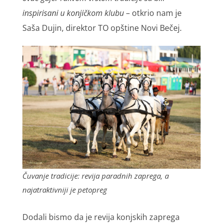
inspirisani u konjičkom klubu
– otkrio nam je
Saša Dujin, direktor TO opštine Novi Bečej.
Čuvanje tradicije: revija paradnih zaprega, a
najatraktivniji je petopreg
Dodali bismo da je revija konjskih zaprega