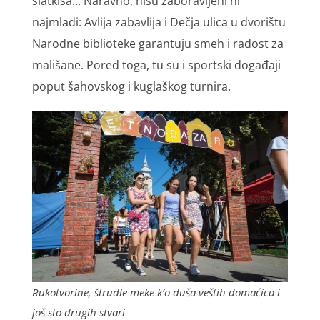
slatkiša... Naravno, nisu zaboravljeni ni
najmlađi: Avlija zabavlija i Dečja ulica u dvorištu
Narodne biblioteke garantuju smeh i radost za
mališane. Pored toga, tu su i sportski događaji
poput šahovskog i kuglaškog turnira.
Rukotvorine, štrudle meke k’o duša veštih domaćica i
još sto drugih stvari