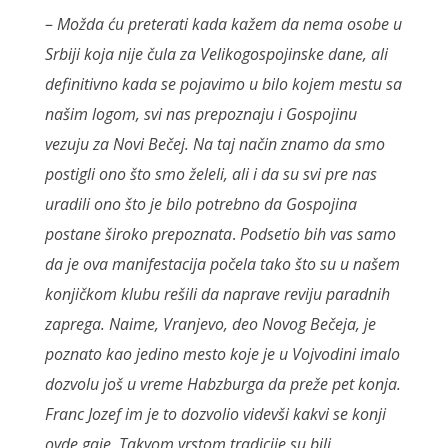
–
Možda ću preterati kada kažem da nema osobe u
Srbiji koja nije čula za Velikogospojinske dane, ali
definitivno kada se pojavimo u bilo kojem mestu sa
našim logom, svi nas prepoznaju i Gospojinu
vezuju za Novi Bečej. Na taj način znamo da smo
postigli ono što smo želeli, ali i da su svi pre nas
uradili ono što je bilo potrebno da Gospojina
postane široko prepoznata
.
Podsetio bih vas samo
da je ova manifestacija počela tako što su u našem
konjičkom klubu rešili da naprave reviju paradnih
zaprega. Naime, Vranjevo, deo Novog Bečeja, je
poznato kao jedino mesto koje je u Vojvodini imalo
dozvolu još u vreme Habzburga da preže pet konja.
Franc Jozef im je to dozvolio videvši kakvi se konji
ovde gaje. Takvom vrstom tradicije su bili