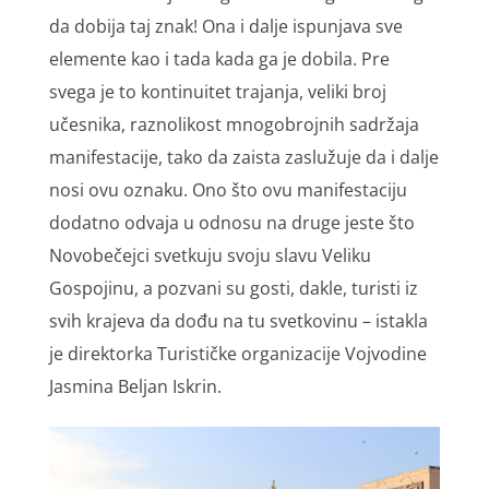
da dobija taj znak! Ona i dalјe ispunjava sve
elemente kao i tada kada ga je dobila. Pre
svega je to kontinuitet trajanja, veliki broj
učesnika, raznolikost mnogobrojnih sadržaja
manifestacije, tako da zaista zaslužuje da i dalјe
nosi ovu oznaku. Ono što ovu manifestaciju
dodatno odvaja u odnosu na druge jeste što
Novobečejci svetkuju svoju slavu Veliku
Gospojinu, a pozvani su gosti, dakle, turisti iz
svih krajeva da dođu na tu svetkovinu – istakla
je direktorka Turističke organizacije Vojvodine
Jasmina Beljan Iskrin.