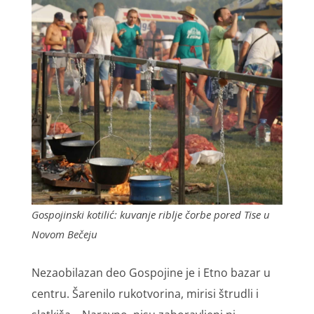
Gospojinski kotilić: kuvanje riblje čorbe pored Tise u
Novom Bečeju
Nezaobilazan deo Gospojine je i Etno bazar u
centru. Šarenilo rukotvorina, mirisi štrudli i