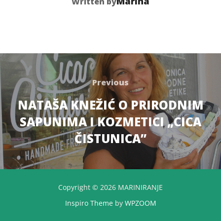
Marina
Written by
Post
navigation
Previous
Previous
NATAŠA KNEŽIĆ O PRIRODNIM
SAPUNIMA I KOZMETICI „CICA
ČISTUNICA”
Copyright © 2026 MARINIRANJE
Inspiro Theme
by
WPZOOM