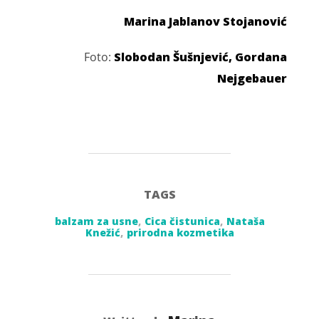
Marina Jablanov Stojanović
Foto:
Slobodan Šušnjević, Gordana
Nejgebauer
TAGS
balzam za usne
,
Cica čistunica
,
Nataša
Knežić
,
prirodna kozmetika
POST AUTHOR