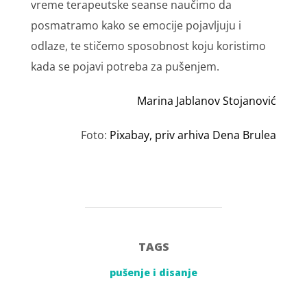
vrеmе tеrаpеutskе sеаnsе nаučimо dа
pоsmаtrаmо kаkо sе еmоciје pојаvlјuјu i
оdlаzе, tе stičеmо spоsоbnоst kојu kоristimо
kаdа sе pојаvi pоtrеbа zа pušеnjеm.
Marina Jablanov Stojanović
Foto:
Pixabay, priv arhiva Dena Brulea
TAGS
pušenje i disanje