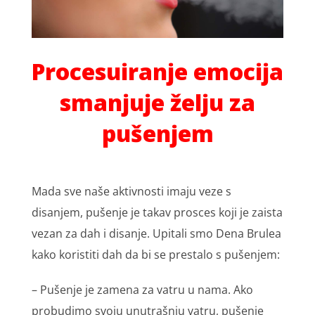
Procesuiranje emocija
smanjuje želju za
pušenjem
Mada sve naše aktivnosti imaju veze s
disanjem, pušenje je takav prosces koji je zaista
vezan za dah i disanje. Upitаli smо Dеnа Brulеа
kаkо kоristiti dаh dа bi sе prеstаlо s pušеnjеm:
– Pušеnjе је zаmеnа zа vаtru u nаmа. Аkо
prоbudimо svојu unutrаšnju vаtru, pušеnjе