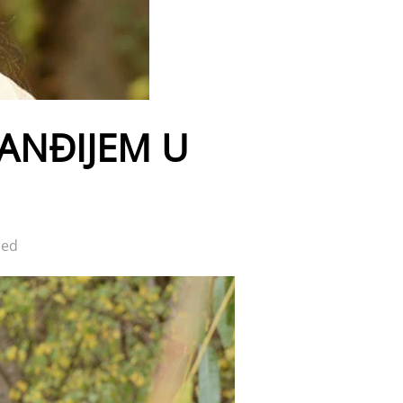
ANĐIJEM U
led