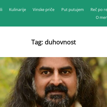
li
Kulinarije
Vinske priče
Put putujem
Reč po r
O men
Tag:
duhovnost