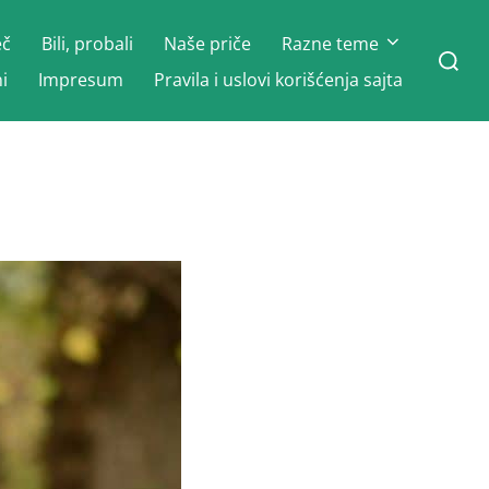
eč
Bili, probali
Naše priče
Razne teme
Search
for:
i
Impresum
Pravila i uslovi korišćenja sajta