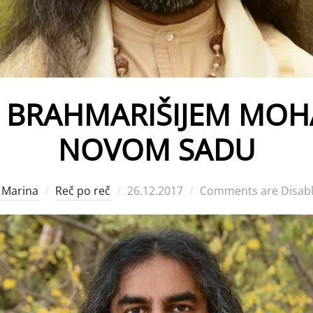
A BRAHMARIŠIJEM MOH
NOVOM SADU
Posted
y
Marina
Reč po reč
26.12.2017
Comments are Disab
on