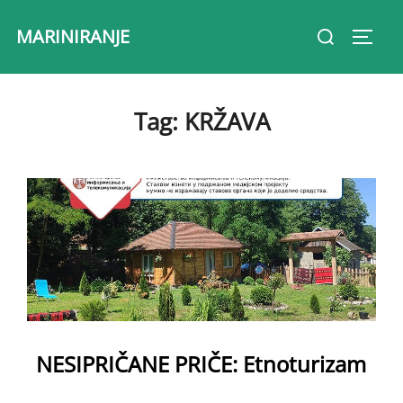
Skip
Search
MARINIRANJE
to
Toggl
for:
content
Tag:
KRŽAVA
NESIPRIČANE PRIČE: Etnoturizam