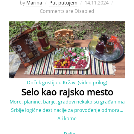
Posted
by
Marina
Put putujem
14.11.2024
on
Comments are Disabled
Doček gostiju u Kržavi (video prilog)
Selo kao rajsko mesto
More, planine, banje, gradovi nekako su građanima
Srbije logične destinacije za provođenje odmora...
Ali kome
…
Dalje