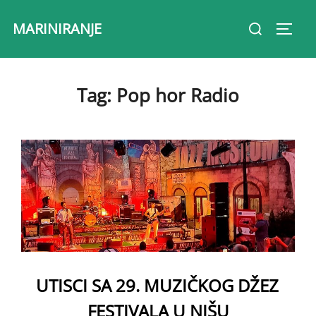
Skip
Search
MARINIRANJE
to
Toggl
for:
content
Tag:
Pop hor Radio
UTISCI SA 29. MUZIČKOG DŽEZ
FESTIVALA U NIŠU