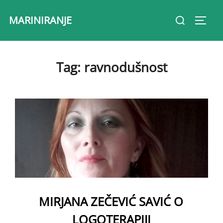
Skip
Search
MARINIRANJE
to
Toggl
for:
content
Tag:
ravnodušnost
MIRJANA ZEČEVIĆ SAVIĆ O
LOGOTERAPIJI