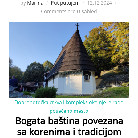
Posted
by
Marina
Put putujem
12.12.2024
on
Comments are Disabled
Dobropotočka crkva i kompleks oko nje je rado
posećeno mesto
Bogata baština povezana
sa korenima i tradicijom