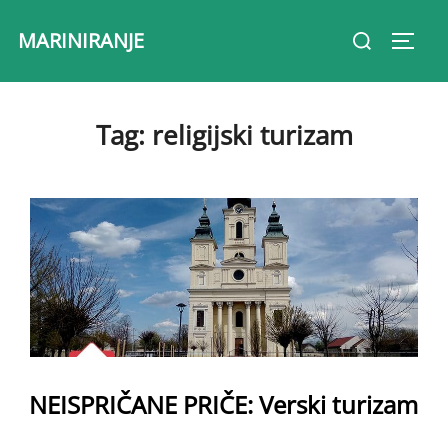
Skip
Search
MARINIRANJE
to
Toggl
for:
content
Tag:
religijski turizam
NEISPRIČANE PRIČE: Verski turizam