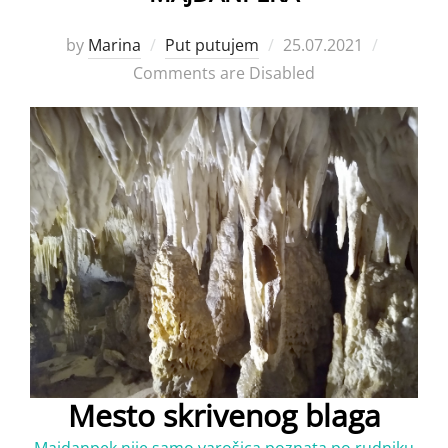
Posted
by
Marina
Put putujem
25.07.2021
on
Comments are Disabled
Mesto skrivenog blaga
Majdanpek nije samo varošica poznata po rudniku