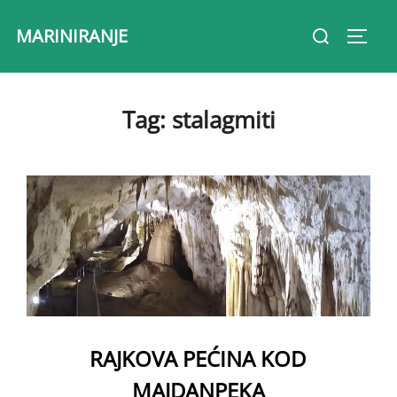
Skip
Search
MARINIRANJE
to
Toggl
for:
content
Tag:
stalagmiti
RAJKOVA PEĆINA KOD
MAJDANPEKA