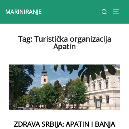
Skip
Search
MARINIRANJE
to
Toggl
for:
content
Tag:
Turistička organizacija
Apatin
ZDRAVA SRBIJA: APATIN I BANJA