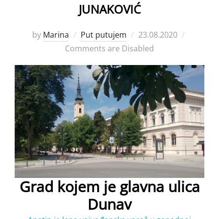
JUNAKOVIĆ
Posted
by
Marina
Put putujem
23.08.2020
on
Comments are Disabled
Grad kojem je glavna ulica
Dunav