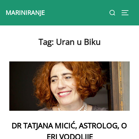
Skip
Search
MARINIRANJE
to
Toggl
for:
content
Tag:
Uran u Biku
DR TATJANA MICIĆ, ASTROLOG, O
ERI VODOLIJE