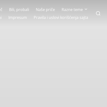
eč
Bili, probali
Naše priče
Razne teme
Search
for:
i
Impresum
Pravila i uslovi korišćenja sajta