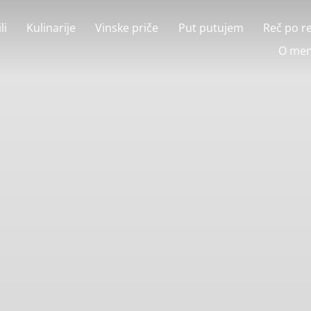
li
Kulinarije
Vinske priče
Put putujem
Reč po r
O men