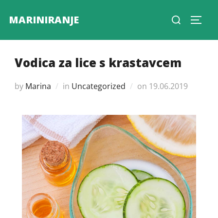
Skip
Search
MARINIRANJE
to
Toggl
for:
content
Vodica za lice s krastavcem
Posted
by
Marina
in
Uncategorized
on
19.06.2019
on