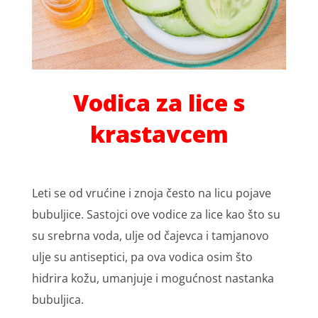
Vodica za lice s
krastavcem
Leti se od vrućine i znoja često na licu pojave
bubuljice. Sastojci ove vodice za lice kao što su
su srebrna voda, ulјe od čajevca i tamjanovo
ulјe su antiseptici, pa ova vodica osim što
hidrira kožu, umanjuje i mogućnost nastanka
bubulјica.