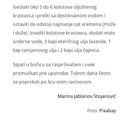
Iseckati oko 5 do 6 kolutova olјuštenog
krastavca i preliti sa destilovanom vodom i
ostaviti da odstoji najmanje sat vremena (može
i duže). Izvaditi kolutove krastavca, dodati malo
srebrne vode, 3 kapi eteričnog ulјa lavande, 1
kap tamjanovog ulјa i 2 kapi ulјa čajevca.
Sipati u bočicu sa raspršivačem i uvek
promućkati pre upotrebe. Tokom dana često
se poprskati po licu ovim rastvorom.
Marina Jablanov Stojanović
Foto:
Pixabay