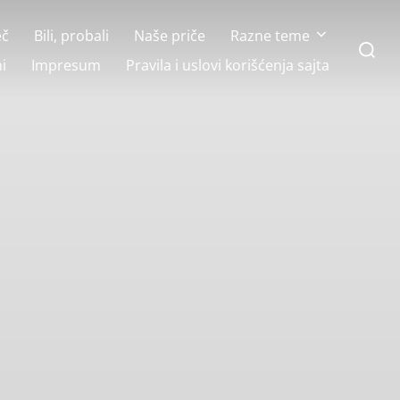
eč
Bili, probali
Naše priče
Razne teme
Search
for:
i
Impresum
Pravila i uslovi korišćenja sajta