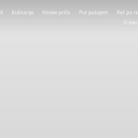
li
Kulinarije
Vinske priče
Put putujem
Reč po r
O men