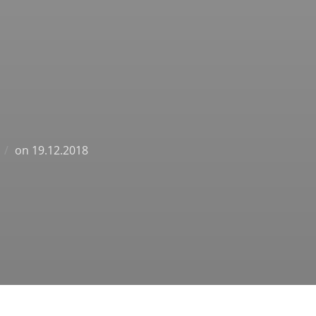
Posted
on
19.12.2018
on