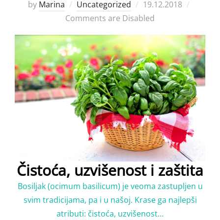
Posted
by
Marina
Uncategorized
19.12.2018
on
Comments are Disabled
Čistoća, uzvišenost i zaštita
Bosilјak (ocimum basilicum) je veoma zastuplјen u
svim tradicijama, pa i u našoj. Krase ga najlepši
atributi: čistoća, uzvišenost…