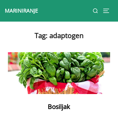
Skip
Search
MARINIRANJE
to
Toggl
for:
content
Tag:
adaptogen
Bosiljak