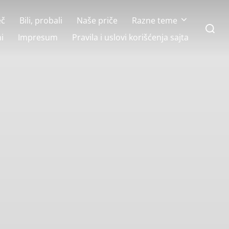
eč
Bili, probali
Naše priče
Razne teme
Search
for:
i
Impresum
Pravila i uslovi korišćenja sajta