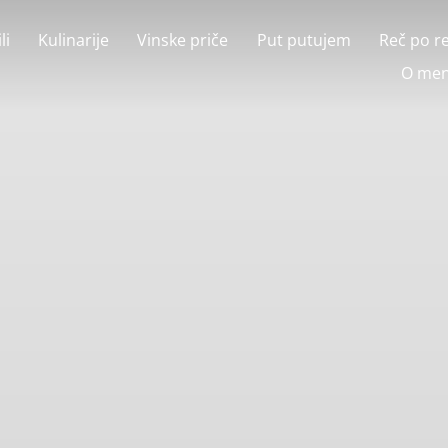
li
Kulinarije
Vinske priče
Put putujem
Reč po r
O men