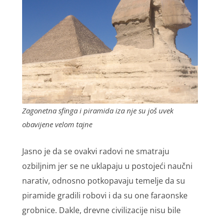
Zagonetna sfinga i piramida iza nje su još uvek
obavijene velom tajne
Jasno je da se ovakvi radovi ne smatraju
ozbiljnim jer se ne uklapaju u postojeći naučni
narativ, odnosno potkopavaju temelje da su
piramide gradili robovi i da su one faraonske
grobnice. Dakle, drevne civilizacije nisu bile