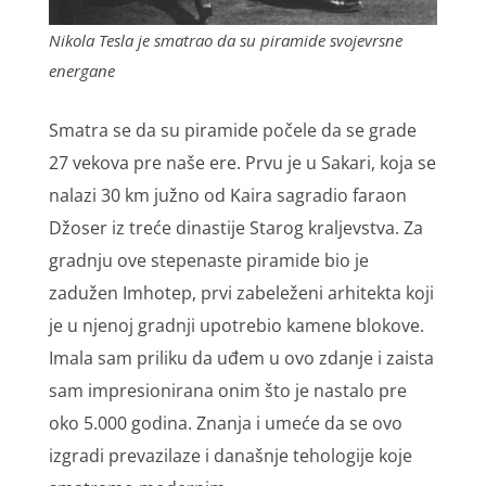
Nikola Tesla je smatrao da su piramide svojevrsne
energane
Smatra se da su piramide počele da se grade
27 vekova pre naše ere. Prvu je u Sakari, koja se
nalazi 30 km južno od Kaira sagradio faraon
Džoser iz treće dinastije Starog kraljevstva. Za
gradnju ove stepenaste piramide bio je
zadužen Imhotep, prvi zabeleženi arhitekta koji
je u njenoj gradnji upotrebio kamene blokove.
Imala sam priliku da uđem u ovo zdanje i zaista
sam impresionirana onim što je nastalo pre
oko 5.000 godina. Znanja i umeće da se ovo
izgradi prevazilaze i današnje tehologije koje