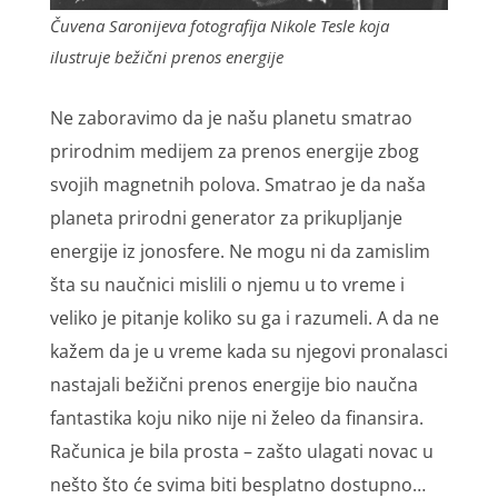
Čuvena Saronijeva fotografija Nikole Tesle koja
ilustruje bežični prenos energije
Ne zaboravimo da je našu planetu smatrao
prirodnim medijem za prenos energije zbog
svojih magnetnih polova. Smatrao je da naša
planeta prirodni generator za prikupljanje
energije iz jonosfere. Ne mogu ni da zamislim
šta su naučnici mislili o njemu u to vreme i
veliko je pitanje koliko su ga i razumeli. A da ne
kažem da je u vreme kada su njegovi pronalasci
nastajali bežični prenos energije bio naučna
fantastika koju niko nije ni želeo da finansira.
Računica je bila prosta – zašto ulagati novac u
nešto što će svima biti besplatno dostupno…