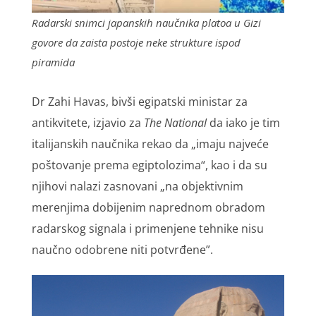
Radarski snimci japanskih naučnika platoa u Gizi
govore da zaista postoje neke strukture ispod
piramida
Dr Zahi Havas, bivši egipatski ministar za
antikvitete, izjavio za
The National
da iako je tim
italijanskih naučnika rekao da „imaju najveće
poštovanje prema egiptolozima“, kao i da su
njihovi nalazi zasnovani „na objektivnim
merenjima dobijenim naprednom obradom
radarskog signala i primenjene tehnike nisu
naučno odobrene niti potvrđene”.