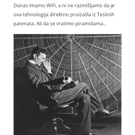
Danas imamo WiFi, a ni ne razmišljamo da je
ova tehnologija direktno proizašla iz Teslinih
patenata. Ali da se vratimo piramidama…