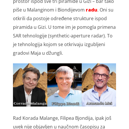
prostor ispod sve tri piramide u Gizi – bar tako
piše u Malanginom i Biondijevom
radu
. Oni su
otkrili da postoje određene strukture ispod
piramida u Gizi. U tome im je pomogla primena
SAR tehnologije (synthetic-aperture radar). To
je tehnologija kojom se otkrivaju izgubljeni
gradovi Maja u džungli.
Rad Korada Malange, Filipea Bjondija, ipak još
uvek nije objavljen u naučnom časopisu za