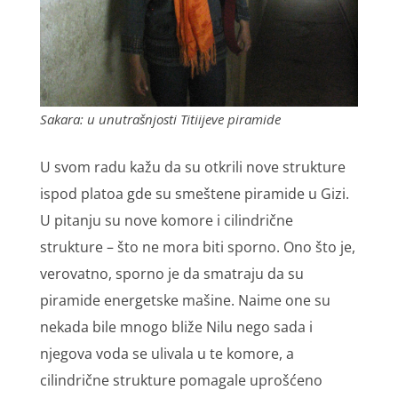
Sakara: u unutrašnjosti Titiijeve piramide
U svom radu kažu da su otkrili nove strukture
ispod platoa gde su smeštene piramide u Gizi.
U pitanju su nove komore i cilindrične
strukture – što ne mora biti sporno. Ono što je,
verovatno, sporno je da smatraju da su
piramide energetske mašine. Naime one su
nekada bile mnogo bliže Nilu nego sada i
njegova voda se ulivala u te komore, a
cilindrične strukture pomagale uprošćeno