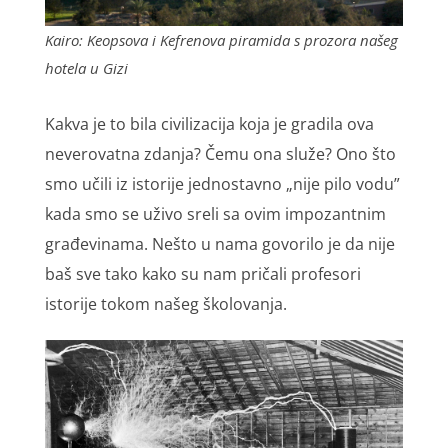
Kairo: Keopsova i Kefrenova piramida s prozora našeg
hotela u Gizi
Kakva je to bila civilizacija koja je gradila ova
neverovatna zdanja? Čemu ona služe? Ono što
smo učili iz istorije jednostavno „nije pilo vodu”
kada smo se uživo sreli sa ovim impozantnim
građevinama. Nešto u nama govorilo je da nije
baš sve tako kako su nam pričali profesori
istorije tokom našeg školovanja.