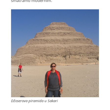
smatramo modernim.
Džoserova piramida u Sakari