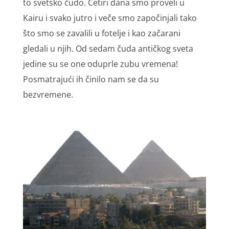
to svetsko čudo. Četiri dana smo proveli u
Kairu i svako jutro i veče smo započinjali tako
što smo se zavalili u fotelje i kao začarani
gledali u njih. Od sedam čuda antičkog sveta
jedine su se one oduprle zubu vremena!
Posmatrajući ih činilo nam se da su
bezvremene.