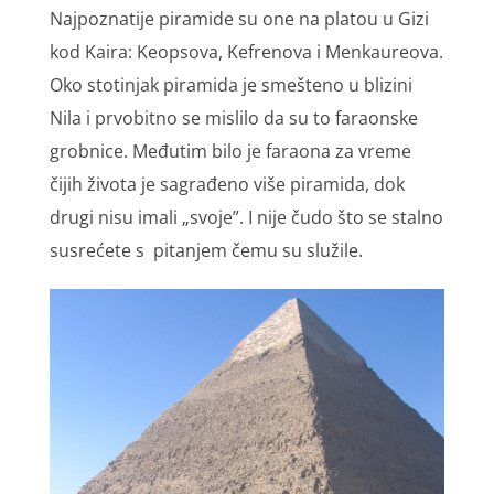
Najpoznatije piramide su one na platou u Gizi
kod Kaira: Keopsova, Kefrenova i Menkaureova.
Oko stotinjak piramida je smešteno u blizini
Nila i prvobitno se mislilo da su to faraonske
grobnice. Međutim bilo je faraona za vreme
čijih života je sagrađeno više piramida, dok
drugi nisu imali „svoje”. I nije čudo što se stalno
susrećete s pitanjem čemu su služile.