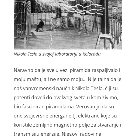
Nikola Tesla u svojoj laboratoriji u Koloradu
Naravno da je sve u vezi piramida raspaljivalo i
moju maštu, ali ne samo moju… Nije tajna da je
naš vanvremenski naučnik Nikola Tesla, čiji su
patenti doveli do ovakvog sveta u kom živimo,
bio fasciniran piramidama. Verovao je da su
one svojevrsne energane tj. elektrane koje su
koristile zemljino magnetno polje za stvaranje i
transmisiju energije. Njegovi radovi na