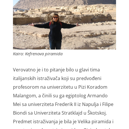
Kairo: Kefrenova piramida
Verovatno je i to pitanje bilo u glavi tima
italijanskih istraživača koji su predvođeni
profesorom na univerzitetu u Pizi Koradom
Malangom, a činili su ga egiptolog Armando
Mei sa univerziteta Frederik II iz Napulja i Filipe
Biondi sa Univerziteta Stratklajd u Škotskoj.
Predmet istraživanja je bila je Velika piramida i