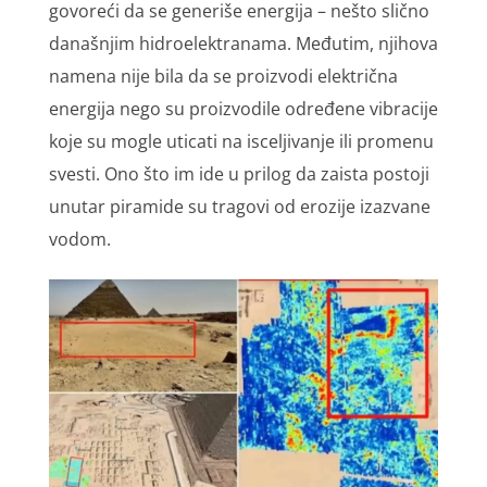
govoreći da se generiše energija – nešto slično
današnjim hidroelektranama. Međutim, njihova
namena nije bila da se proizvodi električna
energija nego su proizvodile određene vibracije
koje su mogle uticati na isceljivanje ili promenu
svesti. Ono što im ide u prilog da zaista postoji
unutar piramide su tragovi od erozije izazvane
vodom.