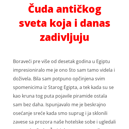
Čuda antičkog
sveta koja i danas
zadivljuju
Boraveći pre više od desetak godina u Egiptu
impresioniralo me je ono što sam tamo videla i
doživela. Bila sam potpuno opčinjena svim
spomenicima iz Starog Egipta, a tek kada su se
kao kruna tog puta pojavile piramide ostala
sam bez daha. Ispunjavalo me je beskrajno
osećanje sreće kada smo suprug i ja sklonili
zavese sa prozora naše hotelske sobe i ugledali