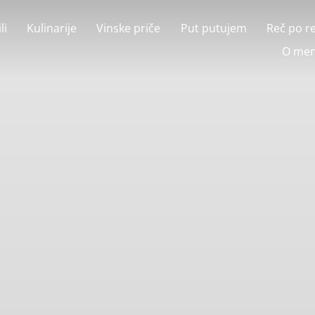
li
Kulinarije
Vinske priče
Put putujem
Reč po r
O men