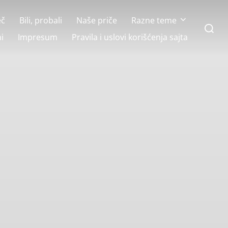
eč
Bili, probali
Naše priče
Razne teme
Search
for:
i
Impresum
Pravila i uslovi korišćenja sajta