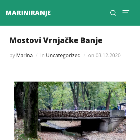
Skip
Search
MARINIRANJE
to
Toggl
for:
content
Mostovi Vrnjačke Banje
Posted
by
Marina
in
Uncategorized
on
03.12.2020
on