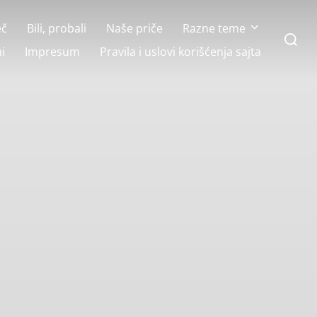
eč
Bili, probali
Naše priče
Razne teme
Search
for:
i
Impresum
Pravila i uslovi korišćenja sajta