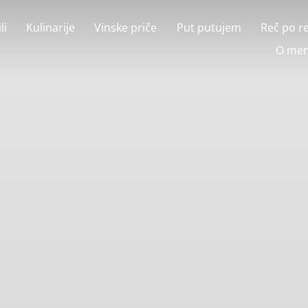
li
Kulinarije
Vinske priče
Put putujem
Reč po r
O men