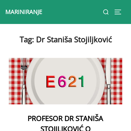
Skip
Search
MARINIRANJE
to
Toggl
for:
content
Tag:
Dr Staniša Stojiljković
PROFESOR DR STANIŠA
STOJILJKOVIĆ O