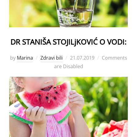
DR STANIŠA STOJILjKOVIĆ O VODI:
Posted
by
Marina
Zdravi bili
21.07.2019
Comments
on
are Disabled