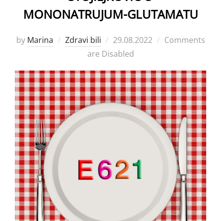
MONONATRUJUM-GLUTAMATU
Posted
by
Marina
Zdravi bili
29.08.2022
Comments
on
are Disabled