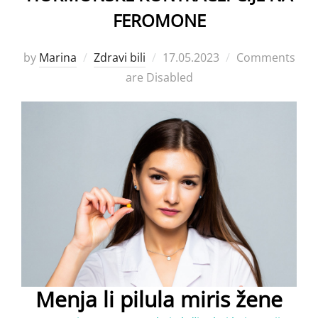
FEROMONE
Posted
by
Marina
Zdravi bili
17.05.2023
Comments
on
are Disabled
Menja li pilula miris žene