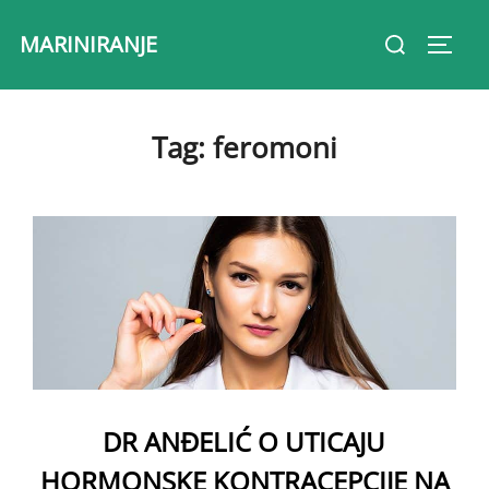
Skip
Search
MARINIRANJE
to
Toggl
for:
content
Tag:
feromoni
DR ANĐELIĆ O UTICAJU
HORMONSKE KONTRACEPCIJE NA