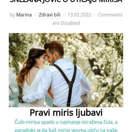
Posted
by
Marina
Zdravi bili
13.02.2022
Comments
on
are Disabled
Pravi miris ljubavi
Čulo mirisa spada u najmanje istražena čula, a
paradoks je da baš mirisi veoma utiču na naše