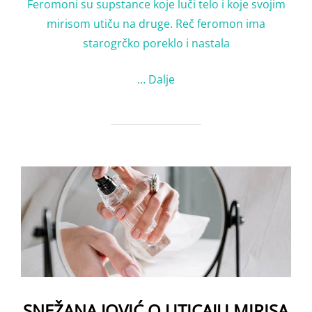
Feromoni su supstance koje luči telo i koje svojim
mirisom utiču na druge. Reč feromon ima
starogrčko poreklo i nastala
…
Dalje
SNEŽANA JOVIĆ O UTICAJU MIRISA