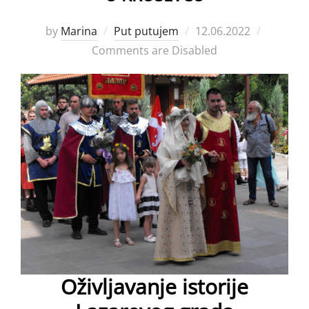
Posted
by
Marina
Put putujem
12.06.2022
on
Comments are Disabled
Oživljavanje istorije