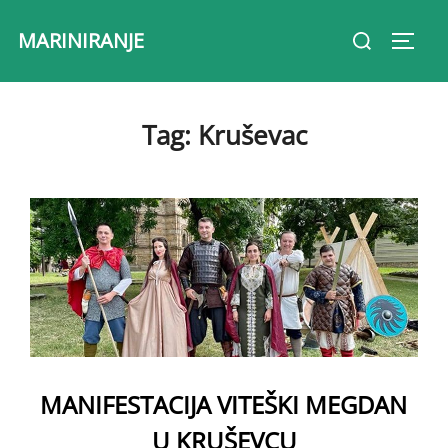
Skip
Search
MARINIRANJE
to
Toggl
for:
content
Tag:
Kruševac
MANIFESTACIJA VITEŠKI MEGDAN
U KRUŠEVCU