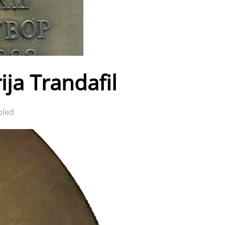
a Trandafil
bled