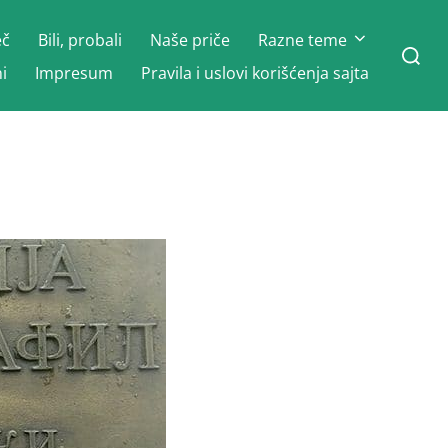
eč
Bili, probali
Naše priče
Razne teme
Search
for:
i
Impresum
Pravila i uslovi korišćenja sajta