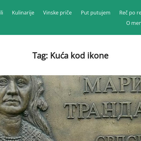
li
Kulinarije
Vinske priče
Put putujem
Reč po r
O men
Tag:
Kuća kod ikone