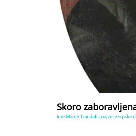
Skoro zaboravljen
Ime Marije Trandafil, najveće srpske