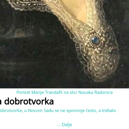
Portret Marije Trandafil na slici Novaka Radonića
a dobrotvorka
 dobrotvorke, u Novom Sadu se ne spominje često, a trebalo
…
Dalje