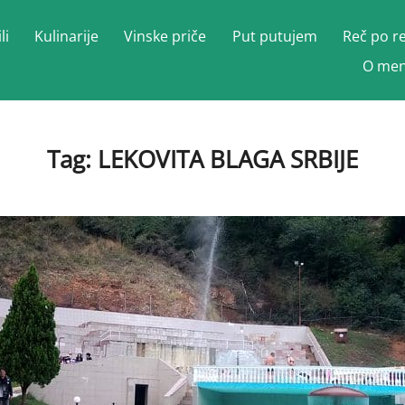
li
Kulinarije
Vinske priče
Put putujem
Reč po r
O men
Tag:
LEKOVITA BLAGA SRBIJE