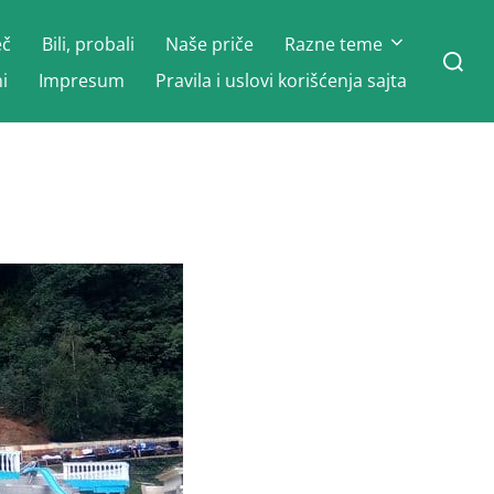
eč
Bili, probali
Naše priče
Razne teme
Search
for:
i
Impresum
Pravila i uslovi korišćenja sajta