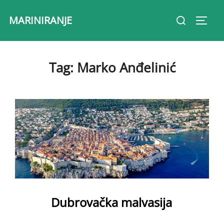
Skip
Search
MARINIRANJE
to
Toggl
for:
content
Tag:
Marko Anđelinić
Dubrovačka malvasija