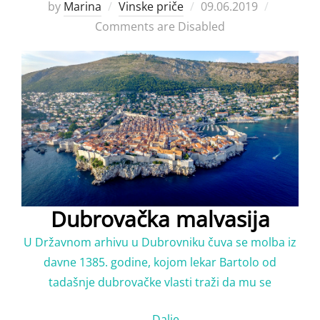
Posted
by
Marina
Vinske priče
09.06.2019
on
Comments are Disabled
Dubrovačka malvasija
U Državnom arhivu u Dubrovniku čuva se molba iz
davne 1385. godine, kojom lekar Bartolo od
tadašnje dubrovačke vlasti traži da mu se
…
Dalje