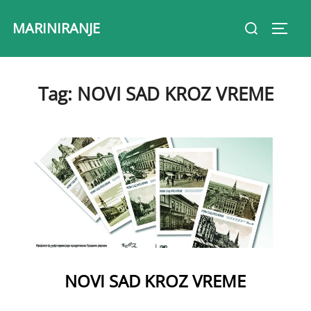
Skip
Search
MARINIRANJE
to
Toggl
for:
content
Tag:
NOVI SAD KROZ VREME
NOVI SAD KROZ VREME