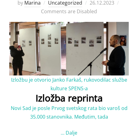
Posted
by
Marina
Uncategorized
26.12.2023
on
Comments are Disabled
Izložbu je otvorio Janko Farkaš, rukovodilac službe
kulture SPENS-a
Izložba reprinta
Novi Sad je posle Prvog svetskog rata bio varoš od
35.000 stanovnika. Međutim, tada
…
Dalje