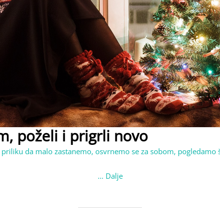
m, poželi i prigrli novo
 priliku da malo zastanemo, osvrnemo se za sobom, pogledamo 
…
Dalje