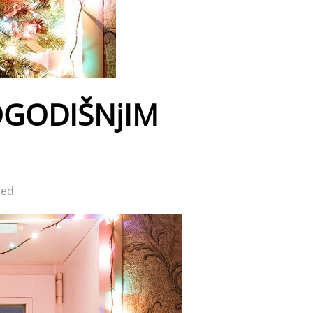
OGODIŠNјIM
led