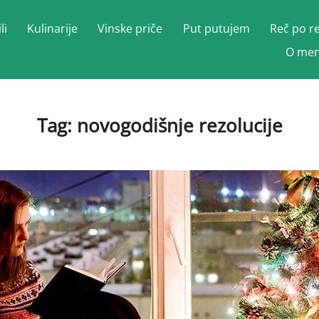
li
Kulinarije
Vinske priče
Put putujem
Reč po r
O men
Tag:
novogodišnje rezolucije