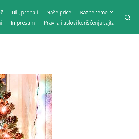
eč
Bili, probali
Naše priče
Razne teme
Search
for:
i
Impresum
Pravila i uslovi korišćenja sajta