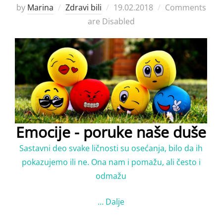
Posted
by
Marina
Zdravi bili
19.02.2018
Comments
on
are Disabled
Emocije - poruke naše duše
Sastavni deo svake ličnosti su osećanja, bilo da ih
pokazujemo ili ne. Ona nam i pomažu, ali često i
odmažu
…
Dalje