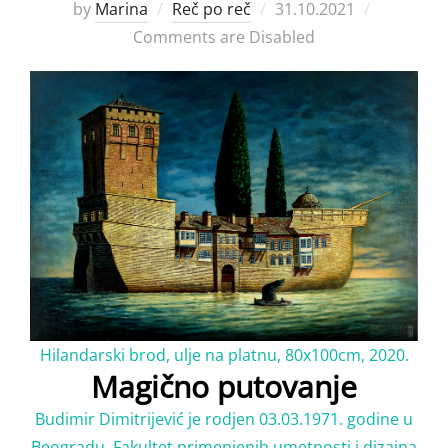
Posted
by
Marina
Reč po reč
31.10.2021
on
Comments are Disabled
Hilandarski brod, ulje na platnu, 80x100cm, 2020.
Magično putovanje
Budimir Dimitrijević je rodjen 03.03.1971. godine u
Beogradu. Fakultet primenjenih umetnosti i dizajna