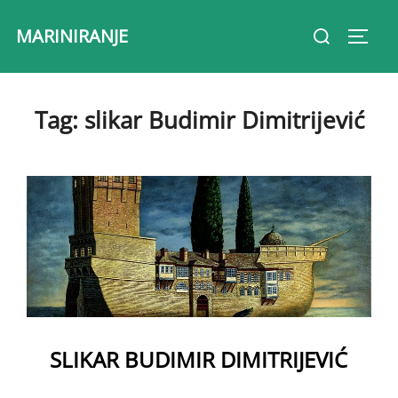
Skip
Search
MARINIRANJE
to
Toggl
for:
content
Tag:
slikar Budimir Dimitrijević
SLIKAR BUDIMIR DIMITRIJEVIĆ