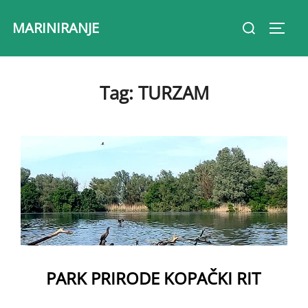
Skip
Search
MARINIRANJE
to
Toggl
for:
content
Tag:
TURZAM
PARK PRIRODE KOPAČKI RIT