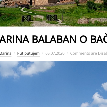
ARINA BALABAN O BA
Posted
Marina
Put putujem
05.07.2020
Comments are Disa
on