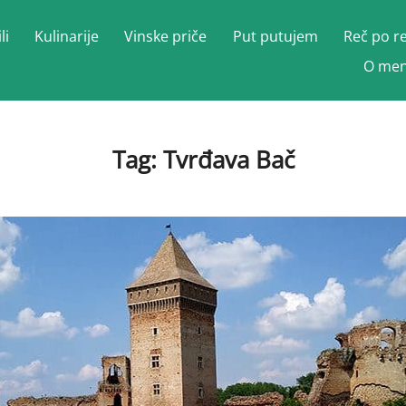
li
Kulinarije
Vinske priče
Put putujem
Reč po r
O men
Tag:
Tvrđava Bač