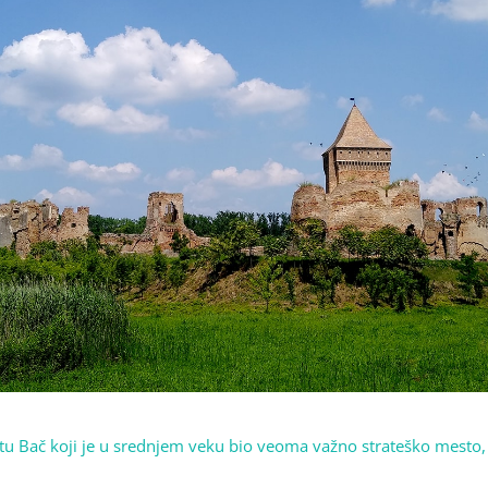
u Bač koji je u srednjem veku bio veoma važno strateško mesto, 