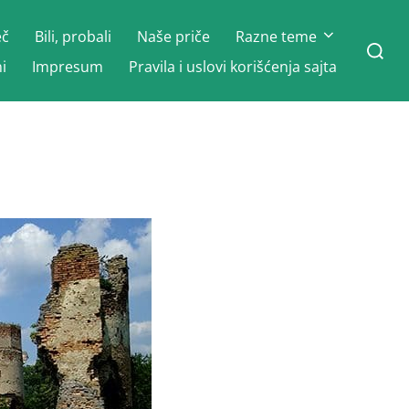
eč
Bili, probali
Naše priče
Razne teme
Search
for:
i
Impresum
Pravila i uslovi korišćenja sajta