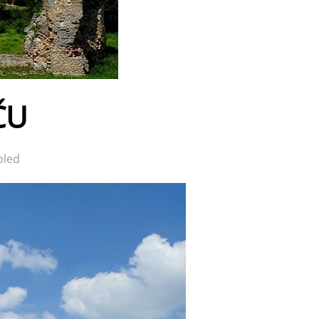
ČU
bled