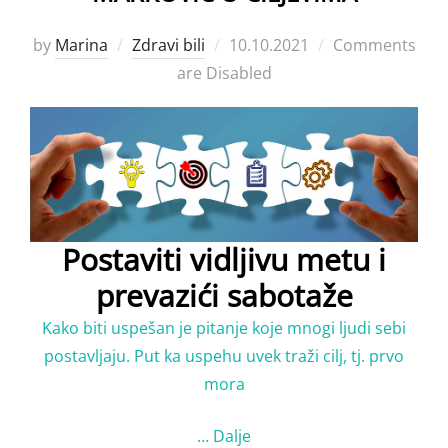
Posted
by
Marina
Zdravi bili
10.10.2021
Comments
on
are Disabled
Postaviti vidljivu metu i
prevazići sabotaže
Kako biti uspešan je pitanje koje mnogi ljudi sebi
postavljaju. Put ka uspehu uvek traži cilj, tj. prvo
mora
…
Dalje