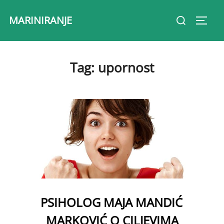
Skip
Search
MARINIRANJE
to
Toggl
for:
content
Tag:
upornost
PSIHOLOG MAJA MANDIĆ
MARKOVIĆ O CILJEVIMA