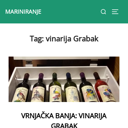
Skip
Search
MARINIRANJE
to
Toggl
for:
content
Tag:
vinarija Grabak
VRNJAČKA BANJA: VINARIJA
GRABAK