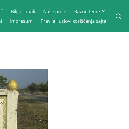
eč
Bili, probali
Naše priče
Razne teme
Search
for:
i
Impresum
Pravila i uslovi korišćenja sajta