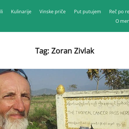
li
Kulinarije
Vinske priče
Put putujem
Reč po r
O men
Tag:
Zoran Zivlak