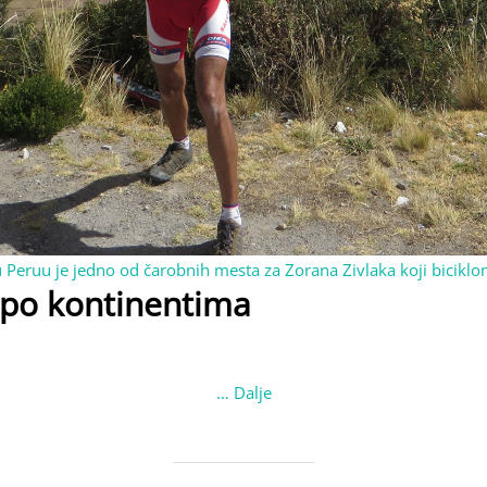
 u Peruu je jedno od čarobnih mesta za Zorana Zivlaka koji bicikl
 po kontinentima
…
Dalje