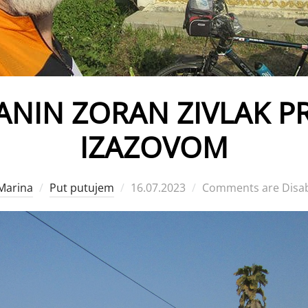
NIN ZORAN ZIVLAK P
IZAZOVOM
Posted
Marina
Put putujem
16.07.2023
Comments are Disa
on