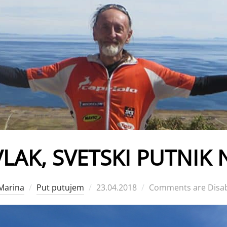
LAK, SVETSKI PUTNIK 
Posted
Marina
Put putujem
23.04.2018
Comments are Disa
on