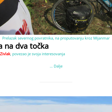
Prelazak severnog povratnika, na proputovanju kroz Mijanmar
a na dva točka
Zivlak
, povezao je svoja interesovanja
…
Dalje