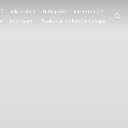
eč
Bili, probali
Naše priče
Razne teme
Search
for:
i
Impresum
Pravila i uslovi korišćenja sajta