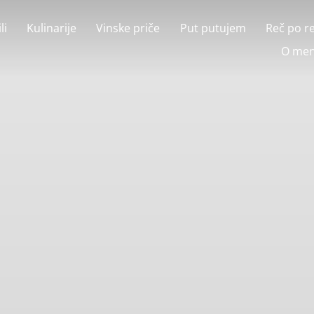
li
Kulinarije
Vinske priče
Put putujem
Reč po r
O men