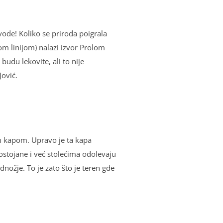
 vode! Koliko se priroda poigrala
m linijom) nalazi izvor Prolom
udu lekovite, ali to nije
Jović.
om kapom. Upravo je ta kapa
postojane i već stolećima odolevaju
nožje. To je zato što je teren gde