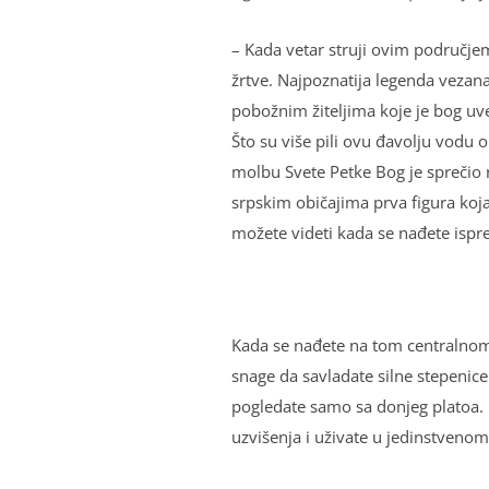
– Kada vetar struji ovim područje
žrtve. Najpoznatija legenda vezan
pobožnim žitelјima koje je bog uve
Što su više pili ovu đavolјu vodu 
molbu Svete Petke Bog je sprečio 
srpskim običajima prva figura koja 
možete videti kada se nađete ispre
Kada se nađete na tom centralnom 
snage da savladate silne stepenice 
pogledate samo sa donjeg platoa. P
uzvišenja i uživate u jedinstveno