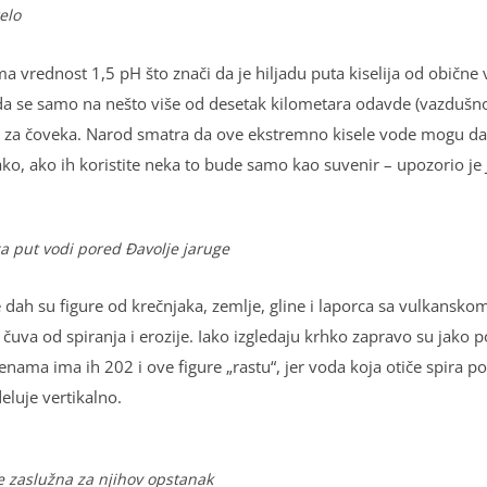
elo
ma vrednost 1,5 pH što znači da je hilјadu puta kiselija od obične
da se samo na nešto više od desetak kilometara odavde (vazdušno
a za čoveka. Narod smatra da ove ekstremno kisele vode mogu da b
ako, ako ih koristite neka to bude samo kao suvenir – upozorio je 
 put vodi pored Đavolje jaruge
dah su figure od krečnjaka, zemlјe, gline i laporca sa vulkansk
 čuva od spiranja i erozije. Iako izgledaju krhko zapravo su jako 
a ima ih 202 i ove figure „rastu“, jer voda koja otiče spira pod
eluje vertikalno.
e zaslužna za njihov opstanak