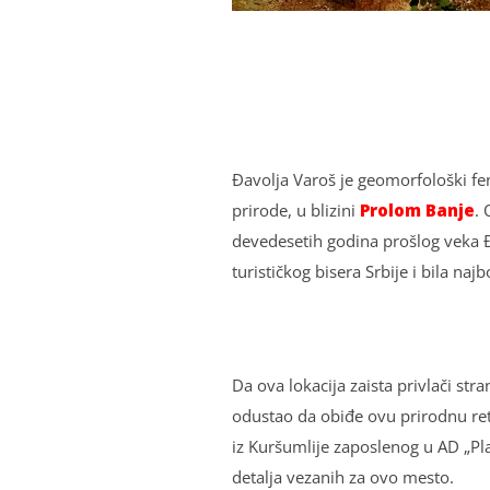
Đavolјa Varoš je geomorfološki fen
prirode, u blizini
Prolom Banje
. 
devedesetih godina prošlog veka Đa
turističkog bisera Srbije i bila na
Da ova lokacija zaista privlači stra
odustao da obiđe ovu prirodnu retk
iz Kuršumlije zaposlenog u AD „Pl
detalјa vezanih za ovo mesto.