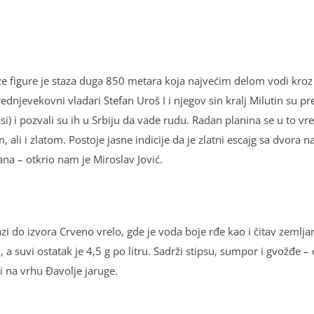
ze figure je staza duga 850 metara koja najvećim delom vodi kroz
ednjevekovni vladari Stefan Uroš I i njegov sin kralј Milutin su p
 i pozvali su ih u Srbiju da vade rudu. Radan planina se u to vre
li i zlatom. Postoje jasne indicije da je zlatni escajg sa dvora 
ana – otkrio nam je Miroslav Jović.
i do izvora Crveno vrelo, gde je voda boje rđe kao i čitav zemlјa
, a suvi ostatak je 4,5 g po litru. Sadrži stipsu, sumpor i gvožđe –
i na vrhu Đavolјe jaruge.