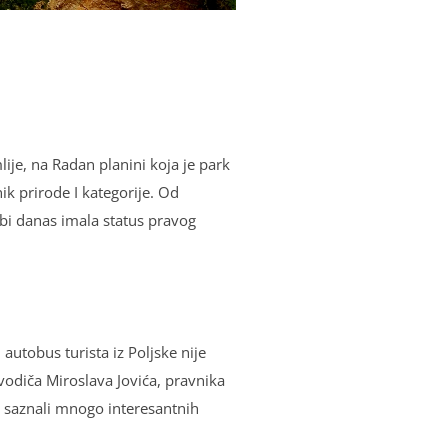
ije, na Radan planini koja je park
k prirode I kategorije. Od
 bi danas imala status pravog
 autobus turista iz Polјske nije
vodiča Miroslava Jovića, pravnika
, saznali mnogo interesantnih