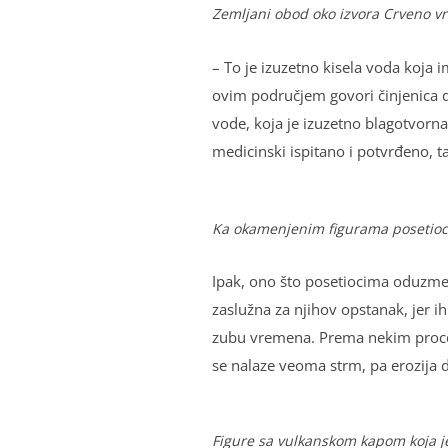
Zemlјani obod oko izvora Crveno vr
– To je izuzetno kisela voda koja i
ovim područjem govori činjenica 
vode, koja je izuzetno blagotvorn
medicinski ispitano i potvrđeno, t
Ka okamenjenim figurama posetioca
Ipak, ono što posetiocima oduzme 
zaslužna za njihov opstanak, jer ih
zubu vremena. Prema nekim procenam
se nalaze veoma strm, pa erozija d
Figure sa vulkanskom kapom koja j