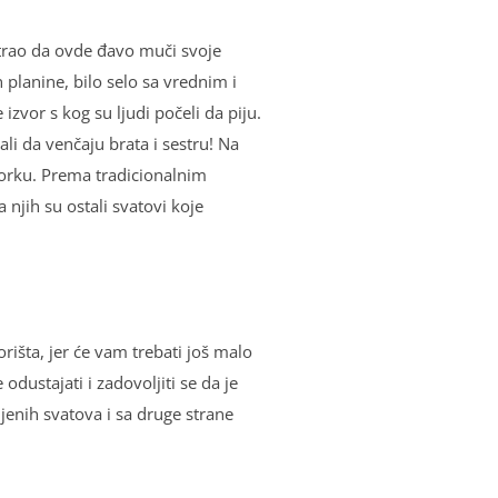
atrao da ovde đavo muči svoje
planine, bilo selo sa vrednim i
zvor s kog su lјudi počeli da piju.
li da venčaju brata i sestru! Na
vorku. Prema tradicionalnim
 njih su ostali svatovi koje
išta, jer će vam trebati još malo
odustajati i zadovolјiti se da je
jenih svatova i sa druge strane