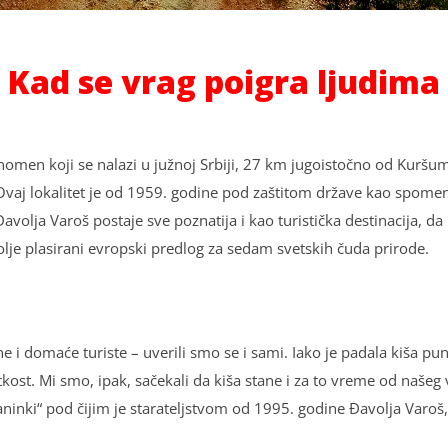
Kad se vrag poigra lјudima
omen koji se nalazi u južnoj Srbiji, 27 km jugoistočno od Kuršuml
Ovaj lokalitet je od 1959. godine pod zaštitom države kao spomeni
volјa Varoš postaje sve poznatija i kao turistička destinacija, da
jbolјe plasirani evropski predlog za sedam svetskih čuda prirode.
ne i domaće turiste – uverili smo se i sami. Iako je padala kiša pun
ost. Mi smo, ipak, sačekali da kiša stane i za to vreme od našeg 
aninki“ pod čijim je staratelјstvom od 1995. godine Đavolјa Varoš