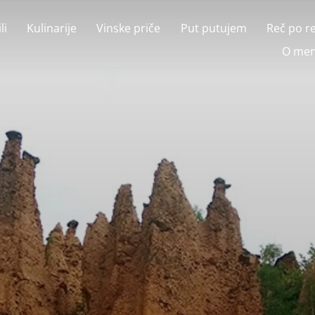
li
Kulinarije
Vinske priče
Put putujem
Reč po r
O men