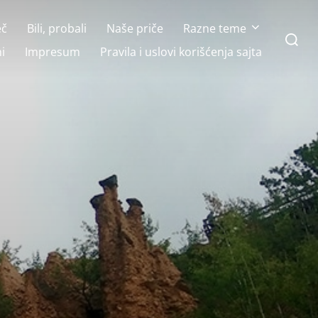
eč
Bili, probali
Naše priče
Razne teme
Search
for:
i
Impresum
Pravila i uslovi korišćenja sajta