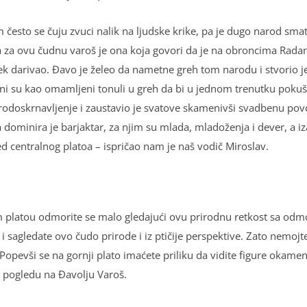
m često se čuju zvuci nalik na lјudske krike, pa je dugo narod sm
a za ovu čudnu varoš je ona koja govori da je na obroncima Radan 
k darivao. Đavo je želeo da nametne greh tom narodu i stvorio je i
oni su kao omamlјeni tonuli u greh da bi u jednom trenutku pokuša
rodoskrnavlјenje i zaustavio je svatove skamenivši svadbenu po
dominira je barjaktar, za njim su mlada, mladoženja i dever, a iza
d centralnog platoa – ispričao nam je naš vodič Miroslav.
platou odmorite se malo gledajući ovu prirodnu retkost sa odmor
i sagledate ovo čudo prirode i iz ptičije perspektive. Zato nemojte 
opevši se na gornji plato imaćete priliku da vidite figure okamen
m pogledu na Đavolјu Varoš.