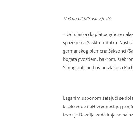
Naš vodič Miroslav Jović
– Od ulaska do platoa gde se nala
spaze okna Saskih rudnika. Naši sr
germanskog plemena Saksonci (Sasi)
bogata gvožđem, bakrom, srebrom, a
Silnog poticao baš od zlata sa Rad
Laganim usponom šetajući se dolaz
kisele vode i pH vrednost joj je 3,5
izvor je Đavolјa voda koja se nalaz