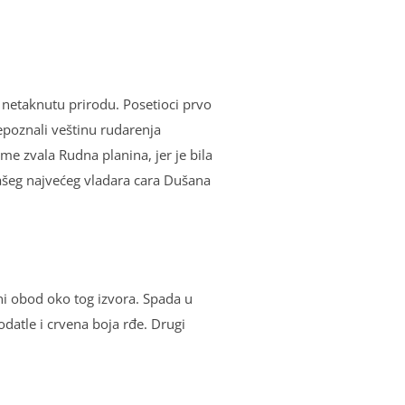
 netaknutu prirodu. Posetioci prvo
repoznali veštinu rudarenja
me zvala Rudna planina, jer je bila
našeg najvećeg vladara cara Dušana
ni obod oko tog izvora. Spada u
 odatle i crvena boja rđe. Drugi