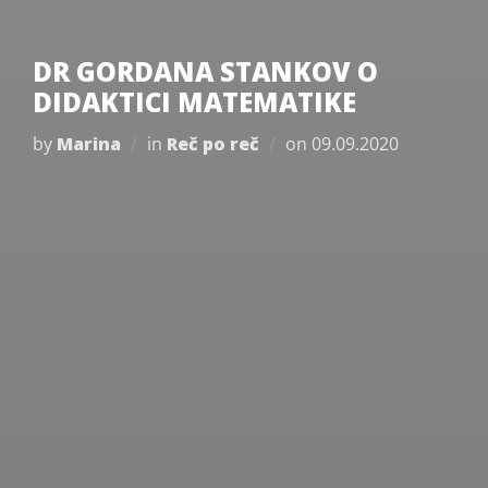
DR GORDANA STANKOV O
DIDAKTICI MATEMATIKE
Posted
by
Marina
in
Reč po reč
on
09.09.2020
on