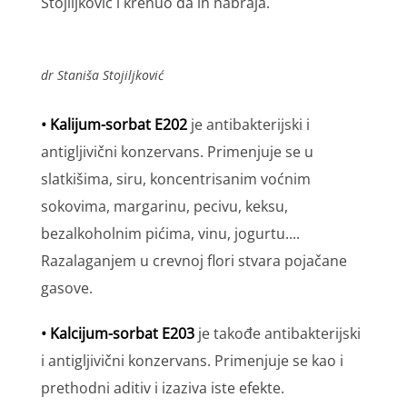
Stojiljković i krenuo da ih nabraja.
dr Staniša Stojiljković
• Kalijum-sorbat E202
je antibakterijski i
antigljivični konzervans. Primenjuje se u
slatkišima, siru, koncentrisanim voćnim
sokovima, margarinu, pecivu, keksu,
bezalkoholnim pićima, vinu, jogurtu....
Razalaganjem u crevnoj flori stvara pojačane
gasove.
• Kalcijum-sorbat E203
je takođe antibakterijski
i antigljivični konzervans. Primenjuje se kao i
prethodni aditiv i izaziva iste efekte.