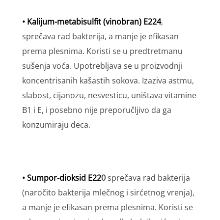
• Kalijum-metabisulfit (vinobran) E224
,
sprečava rad bakterija, a manje je efikasan
prema plesnima. Koristi se u predtretmanu
sušenja voća. Upotrebljava se u proizvodnji
koncentrisanih kašastih sokova. Izaziva astmu,
slabost, cijanozu, nesvesticu, uništava vitamine
B1 i E, i posebno nije preporučljivo da ga
konzumiraju deca.
• Sumpor-dioksid E22
0
sprečava rad bakterija
(naročito bakterija mlečnog i sirćetnog vrenja),
a manje je efikasan prema plesnima. Koristi se