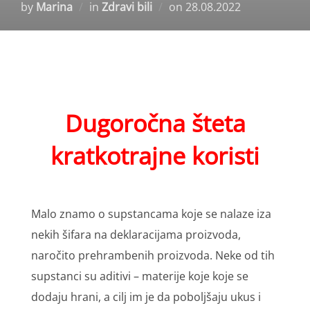
Posted
by
Marina
in
Zdravi bili
on
28.08.2022
on
Dugoročna šteta
kratkotrajne koristi
Malo znamo o supstancama koje se nalaze iza
nekih šifara na deklaracijama proizvoda,
naročito prehrambenih proizvoda. Neke od tih
supstanci su aditivi – materije koje koje se
dodaju hrani, a cilj im je da poboljšaju ukus i