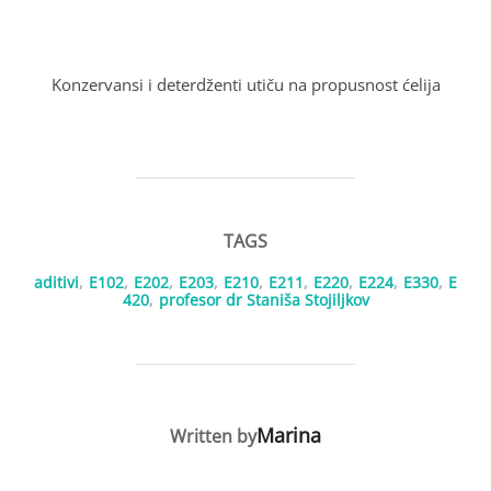
Konzervansi i deterdženti utiču na propusnost ćelija
TAGS
aditivi
,
E102
,
E202
,
E203
,
E210
,
E211
,
E220
,
E224
,
E330
,
E
420
,
profesor dr Staniša Stojiljkov
POST AUTHOR
Marina
Written by