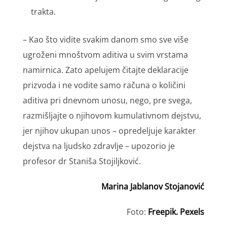
trakta.
– Kao što vidite svakim danom smo sve više
ugroženi mnoštvom aditiva u svim vrstama
namirnica. Zato apelujem čitajte deklaracije
prizvoda i ne vodite samo računa o količini
aditiva pri dnevnom unosu, nego, pre svega,
razmišljajte o njihovom kumulativnom dejstvu,
jer njihov ukupan unos – opredeljuje karakter
dejstva na ljudsko zdravlje – upozorio je
profesor dr Staniša Stojiljković.
Marina Jablanov Stojanović
Foto:
Freepik. Pexels