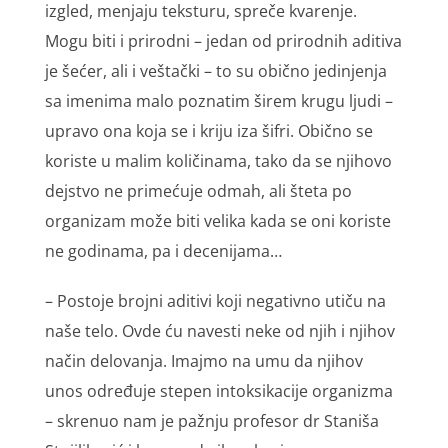
izgled, menjaju teksturu, spreče kvarenje.
Mogu biti i prirodni – jedan od prirodnih aditiva
je šećer, ali i veštački – to su obično jedinjenja
sa imenima malo poznatim širem krugu ljudi –
upravo ona koja se i kriju iza šifri. Obično se
koriste u malim količinama, tako da se njihovo
dejstvo ne primećuje odmah, ali šteta po
organizam može biti velika kada se oni koriste
ne godinama, pa i decenijama…
– Postoje brojni aditivi koji negativno utiču na
naše telo. Ovde ću navesti neke od njih i njihov
način delovanja. Imajmo na umu da njihov
unos određuje stepen intoksikacije organizma
– skrenuo nam je pažnju profesor dr Staniša