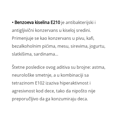
• Benzoeva kiselina E210
je antibakterijski i
antigljivični konzervans u kiseloj sredini.
Primenjuje se kao konzervans u pivu, kafi,
bezalkoholnim pićima, mesu, sirevima, jogurtu,
slatkišima, sardinama...
Štetne posledice ovog aditiva su brojne: astma,
neurološke smetnje, a u kombinaciji sa
tetrazinom E102 izaziva hiperaktivnost i
agresivnost kod dece, tako da nipošto nije
preporučljivo da ga konzumiraju deca.