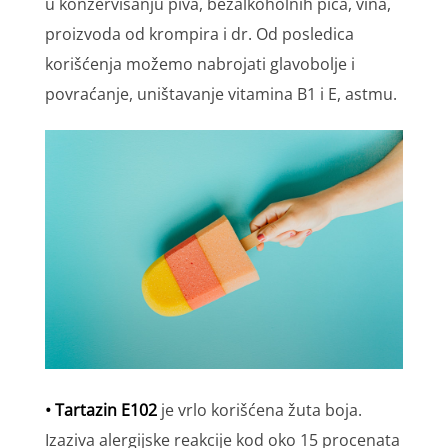
u konzervisanju piva, bezalkoholnih pića, vina,
proizvoda od krompira i dr. Od posledica
korišćenja možemo nabrojati glavobolje i
povraćanje, uništavanje vitamina B1 i E, astmu.
• Tartazin E102
je vrlo korišćena žuta boja.
Izaziva alergijske reakcije kod oko 15 procenata