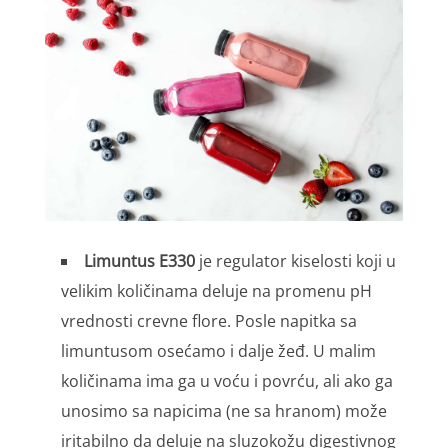
Limuntus E330
je regulator kiselosti koji u
velikim količinama deluje na promenu pH
vrednosti crevne flore. Posle napitka sa
limuntusom osećamo i dalje žeđ. U malim
količinama ima ga u voću i povrću, ali ako ga
unosimo sa napicima (ne sa hranom) može
iritabilno da deluje na sluzokožu digestivnog