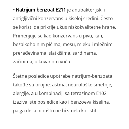
• Natrijum-benzoat E211
je antibakterijski i
antigljivični konzervans u kiseloj sredini. Često
se koristi da prikrije ukus niskokvalitetne hrane.
Primenjuje se kao konzervans u pivu, kafi,
bezalkoholnim pićima, mesu, mleku i mlečnim
prerađevinama, slatkišima, sardinama,
začinima, u kuvanom voću...
Štetne posledice upotrebe natrijum-benzoata
takođe su brojne: astma, neurološke smetnje,
alergije, a u kombinaciji sa tetrazinom E102
izaziva iste posledice kao i benzoeva kiselina,
pa ga deca nipošto ne bi smela koristiti.