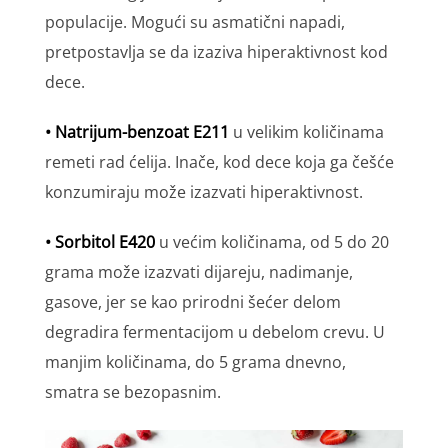
populacije. Mogući su asmatični napadi,
pretpostavlja se da izaziva hiperaktivnost kod
dece.
• Natrijum-benzoat E211
u velikim količinama
remeti rad ćelija. Inače, kod dece koja ga češće
konzumiraju može izazvati hiperaktivnost.
• Sorbitol E420
u većim količinama, od 5 do 20
grama može izazvati dijareju, nadimanje,
gasove, jer se kao prirodni šećer delom
degradira fermentacijom u debelom crevu. U
manjim količinama, do 5 grama dnevno,
smatra se bezopasnim.