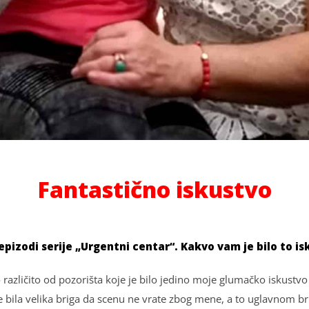
Fantastično iskustvo
j epizodi serije „Urgentni centar“. Kakvo vam je bilo to i
različito od pozorišta koje je bilo jedino moje glumačko iskustvo 
e bila velika briga da scenu ne vrate zbog mene, a to uglavnom 