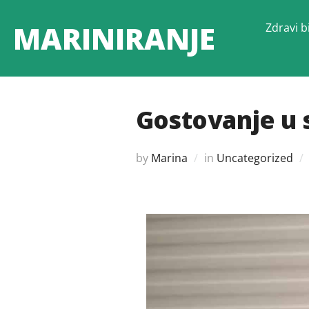
Skip
MARINIRANJE
Zdravi bi
to
content
Gostovanje u s
by
Marina
in
Uncategorized