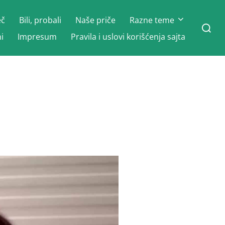
eč
Bili, probali
Naše priče
Razne teme
Search
for:
i
Impresum
Pravila i uslovi korišćenja sajta