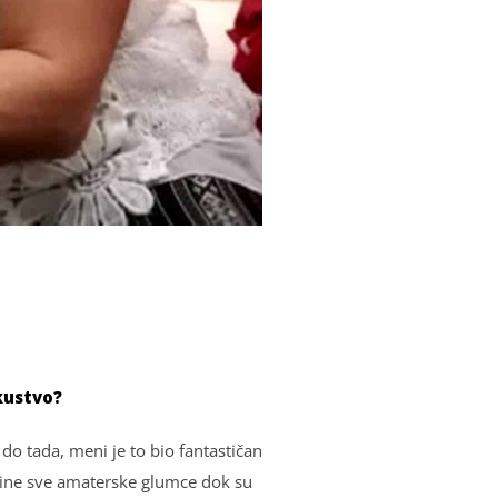
skustvo?
do tada, meni je to bio fantastičan
brine sve amaterske glumce dok su