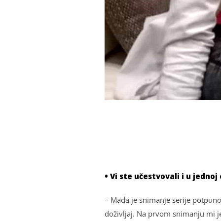
• Vi ste učestvovali i u jedno
– Mada je snimanje serije potpuno 
doživlјaj. Na prvom snimanju mi j