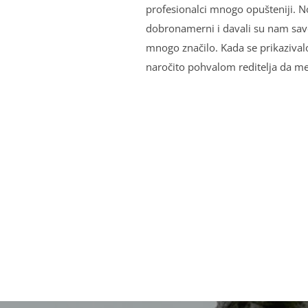
profesionalci mnogo opušteniji. No,
dobronamerni i davali su nam save
mnogo značilo. Kada se prikazivalo
naročito pohvalom reditelјa da me