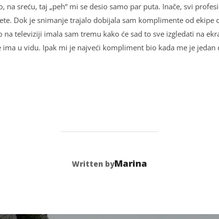
 na sreću, taj „peh“ mi se desio samo par puta. Inače, svi profesi
te. Dok je snimanje trajalo dobijala sam komplimente od ekipe d
 na televiziji imala sam tremu kako će sad to sve izgledati na ekr
 ima u vidu. Ipak mi je najveći kompliment bio kada me je jedan 
POST AUTHOR
Marina
Written by