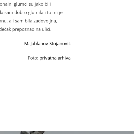
onalni glumci su jako bili
a sam dobro glumila i to mi je
anu, ali sam bila zadovolјna,
dečak prepoznao na ulici.
M. Jablanov Stojanović
Foto:
privatna arhiva