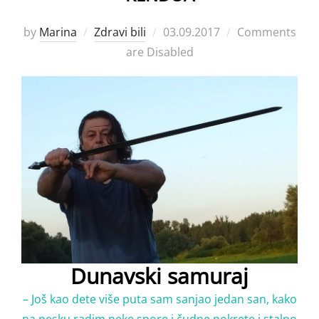
Posted
by
Marina
Zdravi bili
03.09.2017
Comments
on
are Disabled
Dunavski samuraj
– Još kao dete više puta sam sanjao jedan san, kako