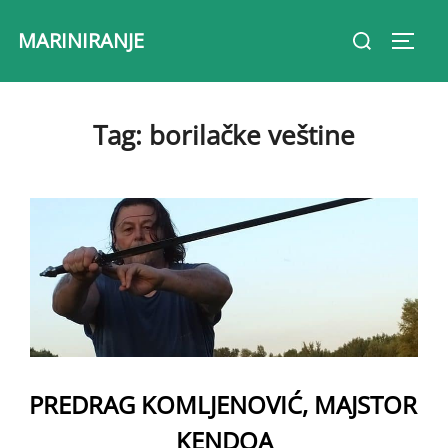
Skip
Search
MARINIRANJE
to
Toggl
for:
content
Tag:
borilačke veštine
PREDRAG KOMLJENOVIĆ, MAJSTOR
KENDOA