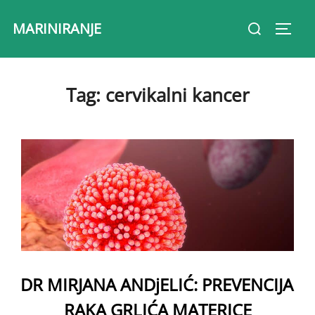
Skip
Search
MARINIRANJE
to
Toggl
for:
content
Tag:
cervikalni kancer
DR MIRJANA ANDjELIĆ: PREVENCIJA
RAKA GRLIĆA MATERICE