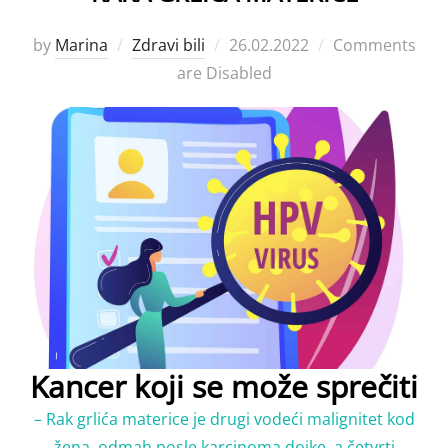
Posted
by
Marina
Zdravi bili
26.02.2022
Comments
on
are Disabled
Kancer koji se može sprečiti
– Rak grlića materice je drugi vodeći malignitet kod
žena, odmah posle karcinoma dojke, a četvrti