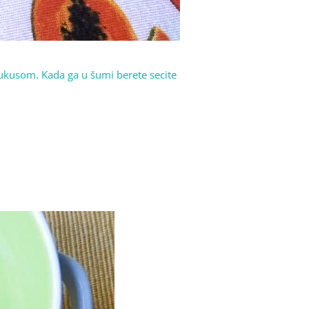
 ukusom. Kada ga u šumi berete secite