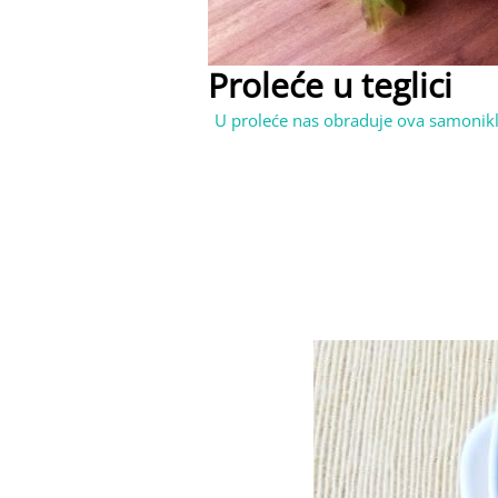
Proleće u teglici
U proleće nas obraduje ova samonikla