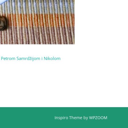
, Petrom Samrdžijom i Nikolom
Inspiro Theme
by
WPZOOM