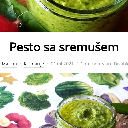
Pesto sa sremušem
Posted
y
Marina
Kulinarije
01.04.2021
Comments are Disabl
on