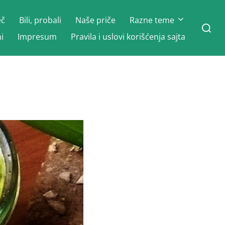
eč
Bili, probali
Naše priče
Razne teme
Search
for:
i
Impresum
Pravila i uslovi korišćenja sajta