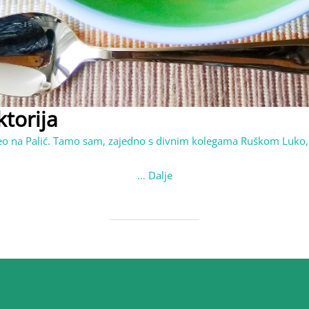
torija
neo na Palić. Tamo sam, zajedno s divnim kolegama Ruškom Luko
…
Dalje