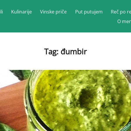
li
Kulinarije
Vinske priče
Put putujem
Reč po r
O men
Tag:
đumbir