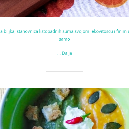
 biljka, stanovnica listopadnih šuma svojom lekovitošću i finim
samo
…
Dalje