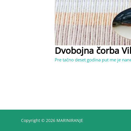
Dvobojna čorba Vik
Pre tačno deset godina put me je na
Copyright © 2026 MARINIRANJE