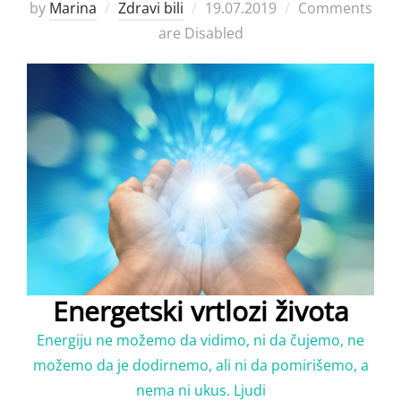
Posted
by
Marina
Zdravi bili
19.07.2019
Comments
on
are Disabled
Energetski vrtlozi života
Energiju ne možemo da vidimo, ni da čujemo, ne
možemo da je dodirnemo, ali ni da pomirišemo, a
nema ni ukus. Ljudi