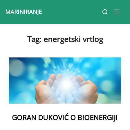
Skip
Search
MARINIRANJE
to
Toggl
for:
content
Tag:
energetski vrtlog
GORAN DUKOVIĆ O BIOENERGIJI