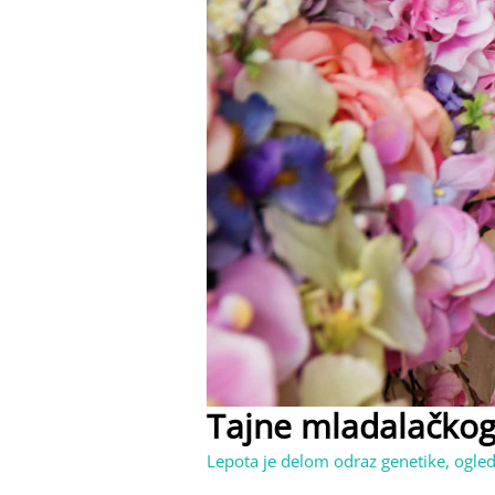
Tajne mladalačkog
Lepota je delom odraz genetike, ogleda