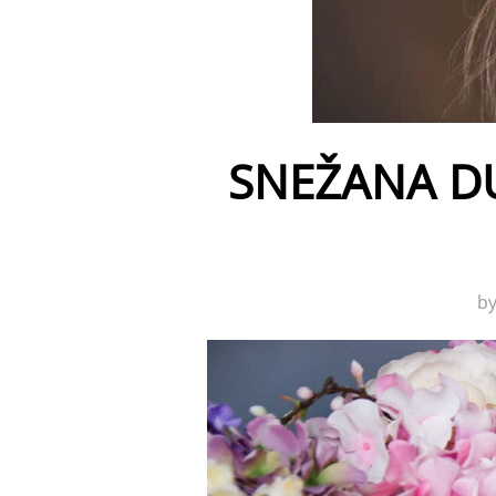
SNEŽANA D
b