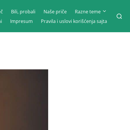
eč
Bili, probali
Naše priče
Razne teme
Search
for:
i
Impresum
Pravila i uslovi korišćenja sajta