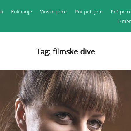
li
Kulinarije
Vinske priče
Put putujem
Reč po r
O men
Tag:
filmske dive