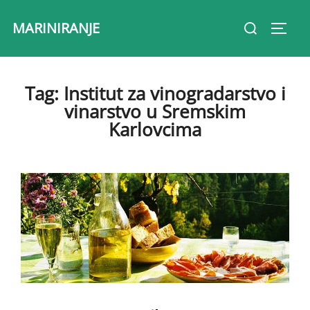
Skip
Search
MARINIRANJE
to
Toggl
for:
content
Tag:
Institut za vinogradarstvo i
vinarstvo u Sremskim
Karlovcima