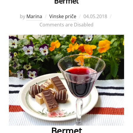
Bermet
Posted
by
Marina
Vinske priče
04.05.2018
on
Comments are Disabled
Bermet