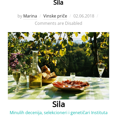
Sila
Posted
by
Marina
Vinske priče
02.06.2018
on
Comments are Disabled
Sila
Minulih decenija, selekcioneri i genetičari Instituta