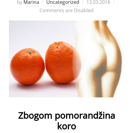
Posted
by
Marina
Uncategorized
13.03.2018
on
Comments are Disabled
Zbogom pomorandžina
koro