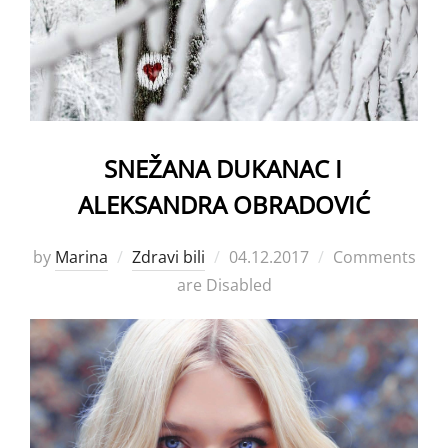
SNEŽANA DUKANAC I
ALEKSANDRA OBRADOVIĆ
Posted
by
Marina
Zdravi bili
04.12.2017
Comments
on
are Disabled