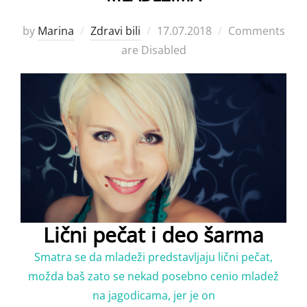
Posted
by
Marina
Zdravi bili
17.07.2018
Comments
on
are Disabled
Lični pečat i deo šarma
Smatra se da mladeži predstavljaju lični pečat,
možda baš zato se nekad posebno cenio mladež
na jagodicama, jer je on