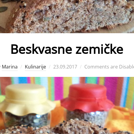
Beskvasne zemičke
Posted
y
Marina
Kulinarije
23.09.2017
Comments are Disabl
on