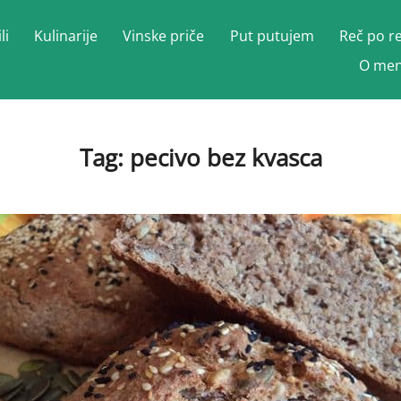
li
Kulinarije
Vinske priče
Put putujem
Reč po r
O men
Tag:
pecivo bez kvasca