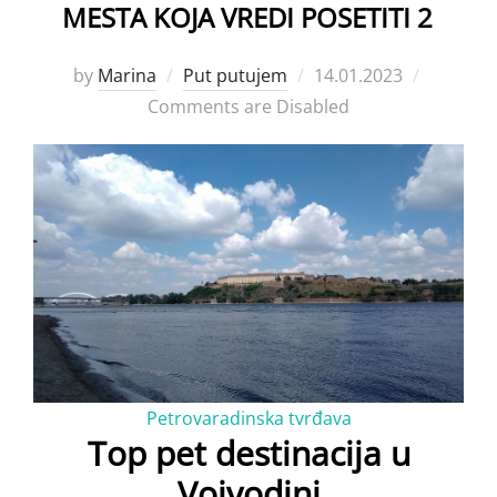
MESTA KOJA VREDI POSETITI 2
Posted
by
Marina
Put putujem
14.01.2023
on
Comments are Disabled
Petrovaradinska tvrđava
Top pet destinacija u
Vojvodini