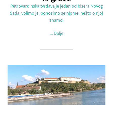
Petrovardinska tvrđava je jedan od bisera Novog
Sada, volimo je, ponosimo se njome, nešto o njoj
znamo,
…
Dalje