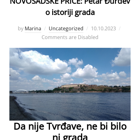
NOVOSADSKE PRIČE: Petar Đurđev
o istoriji grada
Posted
by
Marina
Uncategorized
10.10.2023
on
Comments are Disabled
Da nije Tvrđave, ne bi bilo
ni grada