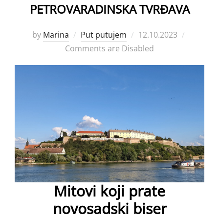
PETROVARADINSKA TVRĐAVA
Posted
by
Marina
Put putujem
12.10.2023
on
Comments are Disabled
Mitovi koji prate
novosadski biser