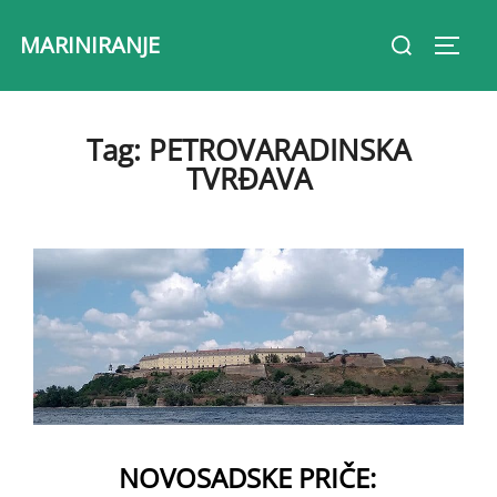
Skip
Search
MARINIRANJE
to
Toggl
for:
content
Tag:
PETROVARADINSKA
TVRĐAVA
NOVOSADSKE PRIČE: