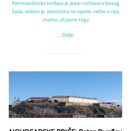
Petrovardinska tvrđava je jedan od bisera Novog
Sada, volimo je, ponosimo se njome, nešto o njoj
znamo, ali puno toga
…
Dalje